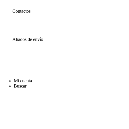
Epayco
Baloto
Contactos
WhatsApp
0000
Correo
00000@gmail.com
Aliados de envío
Envia
Interrapidisimos
Servientrega
Deprisa
Mi cuenta
Buscar