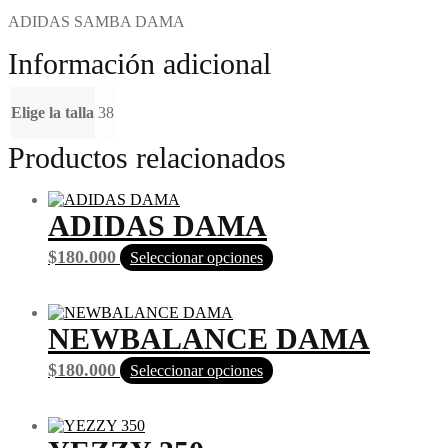
ADIDAS SAMBA DAMA
Información adicional
Elige la talla
38
Productos relacionados
ADIDAS DAMA
Este
$
180.000
Seleccionar opciones
producto
tiene
múltiples
variantes.
NEWBALANCE DAMA
Las
opciones
Este
$
180.000
Seleccionar opciones
se
producto
pueden
tiene
elegir
múltiples
en
variantes.