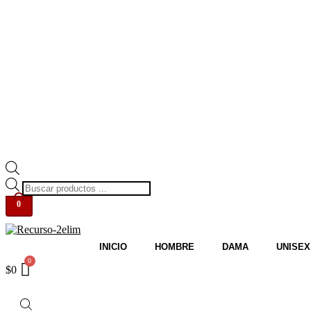
Búsqueda
de
0
productos
INICIO
HOMBRE
DAMA
UNISEX
$
0