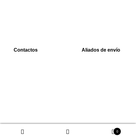
Inicio
PaYu
Rastreo
Efecty
Mi cuenta
PSE
Carrito
Epayco
Baloto
Contactos
Aliados de envío
WhatsApp
Envia
0000
Interrapidisimos
Correo
Servientrega
00000@gmail.com
Deprisa
0