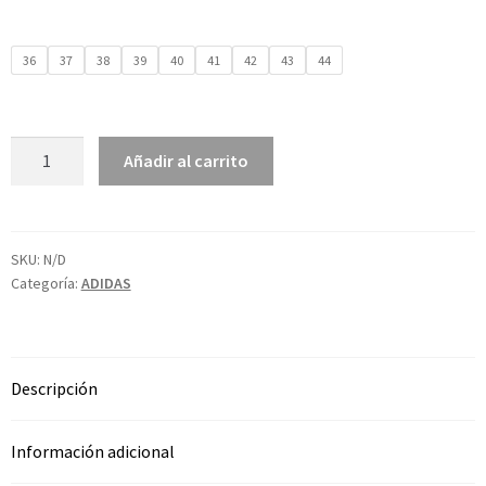
36
37
38
39
40
41
42
43
44
Añadir al carrito
SKU:
N/D
Categoría:
ADIDAS
Descripción
Información adicional