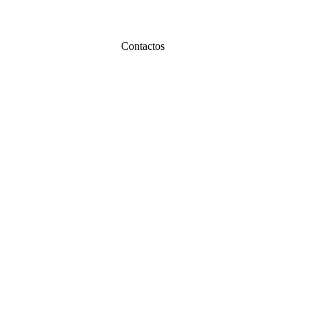
Contactos
WhatsApp
0000
Correo
00000@gmail.com