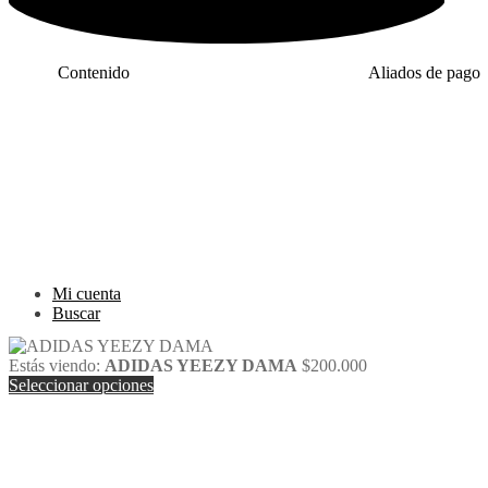
Contenido
Aliados de pago
Inicio
PaYu
Efecty
Rastreo
PSE
Mi cuenta
Epayco
Carrito
Baloto
Mi cuenta
Buscar
Estás viendo:
ADIDAS YEEZY DAMA
$
200.000
Seleccionar opciones