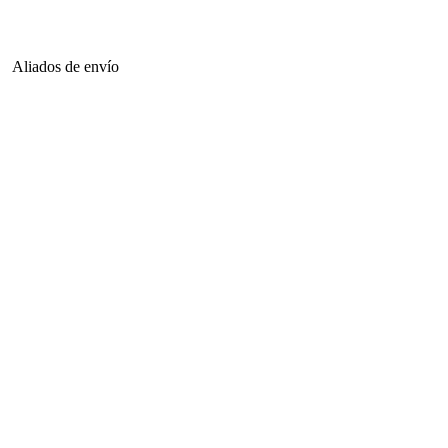
Aliados de envío
Envia
Interrapidisimos
Servientrega
Deprisa