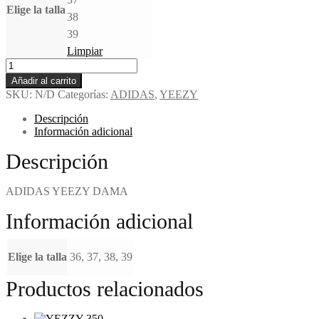
Elige la talla
38
39
Limpiar
Añadir al carrito
SKU:
N/D
Categorías:
ADIDAS
,
YEEZY
Descripción
Información adicional
Descripción
ADIDAS YEEZY DAMA
Información adicional
Elige la talla
36, 37, 38, 39
Productos relacionados