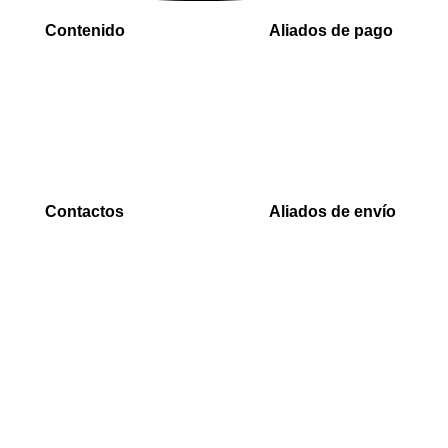
Contenido
Aliados de pago
Inicio
PaYu
Rastreo
Efecty
Mi cuenta
PSE
Carrito
Epayco
Baloto
Contactos
Aliados de envío
WhatsApp
Envia
0000
Interrapidisimos
Correo
Servientrega
00000@gmail.com
Deprisa