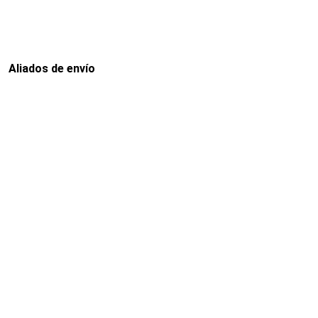
Aliados de envío
Envia
Interrapidisimos
Servientrega
Deprisa