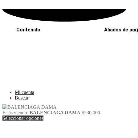
Contenido
Aliados de pa
Inicio
PaYu
Efecty
Rastreo
PSE
Mi cuenta
Epayco
Carrito
Baloto
Mi cuenta
Buscar
Estás viendo:
BALENCIAGA DAMA
$
230.000
Seleccionar opciones