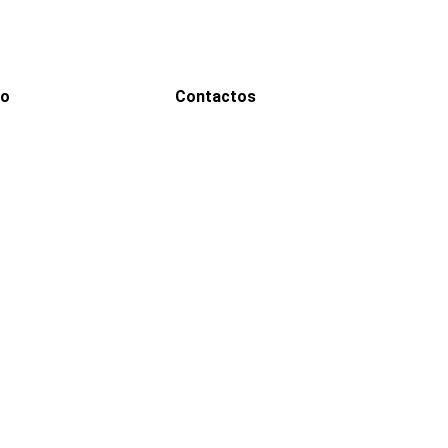
go
Contactos
WhatsApp
0000
Correo
00000@gmail.com