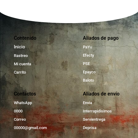
Contenido
Aliados de pago
Inicio
PaYu
Efecty
Rastreo
PSE
Mi cuenta
Epayco
Carrito
Baloto
Contactos
Aliados de envío
WhatsApp
Envia
0000
Interrapidisimos
Correo
Servientrega
00000@gmail.com
Deprisa