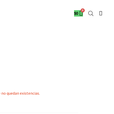
$
0
 no quedan existencias.