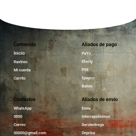
Contenido
Aliados de pago
Inicio
PaYu
Efecty
Rastreo
PSE
Mi cuenta
Epayco
Carrito
Baloto
Contactos
Aliados de envío
WhatsApp
Envia
0000
Interrapidisimos
Correo
Servientrega
00000@gmail.com
Deprisa