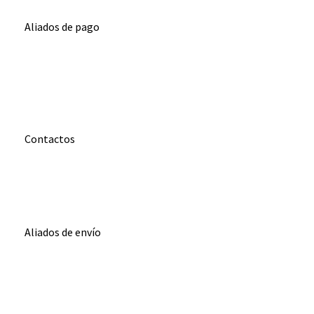
Carrito
Aliados de pago
PaYu
Efecty
PSE
Epayco
Baloto
Contactos
WhatsApp
0000
Correo
00000@gmail.com
Aliados de envío
Envia
Interrapidisimos
Servientrega
Deprisa