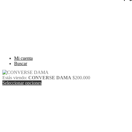
Inicio
PaYu
Efecty
Rastreo
PSE
Mi cuenta
Epayco
Carrito
Baloto
Mi cuenta
Buscar
Estás viendo:
CONVERSE DAMA
$
200.000
Seleccionar opciones