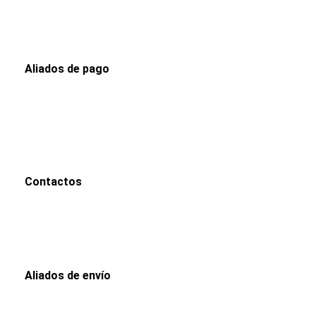
Rastreo
Mi cuenta
Carrito
Aliados de pago
PaYu
Efecty
PSE
Epayco
Baloto
Contactos
WhatsApp
0000
Correo
00000@gmail.com
Aliados de envío
Envia
Interrapidisimos