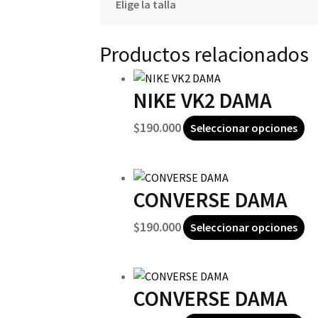
Elige la talla
Productos relacionados
NIKE VK2 DAMA
Es
$
190.000
Seleccionar opciones
pr
ti
mú
CONVERSE DAMA
va
La
Es
$
190.000
Seleccionar opciones
op
pr
se
ti
pu
mú
el
CONVERSE DAMA
va
en
La