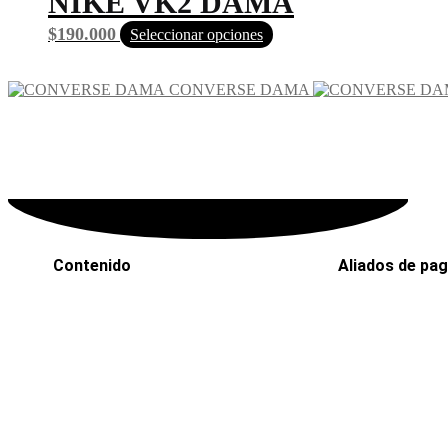
NIKE VK2 DAMA
$
190.000
Seleccionar opciones
CONVERSE DAMA
Contenido
Aliados de pa
Inicio
PaYu
Efecty
Rastreo
PSE
Mi cuenta
Epayco
Carrito
Baloto