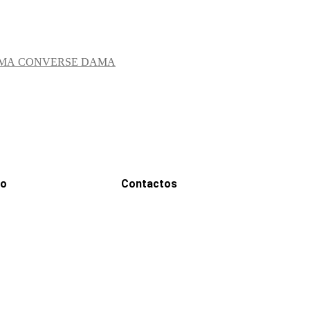
CONVERSE DAMA
go
Contactos
WhatsApp
0000
Correo
00000@gmail.com