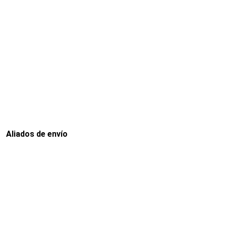
Aliados de envío
Envia
Interrapidisimos
Servientrega
Deprisa