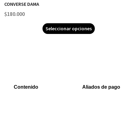
CONVERSE DAMA
$
180.000
Seleccionar opciones
Contenido
Aliados de pago
Inicio
PaYu
Rastreo
Efecty
Mi cuenta
PSE
Carrito
Epayco
Baloto