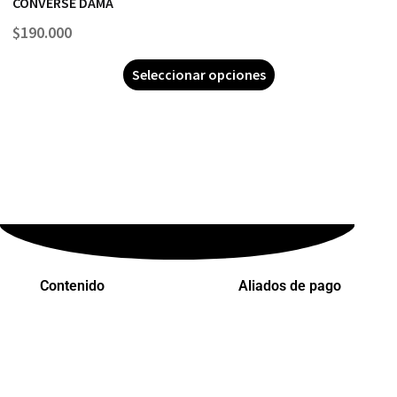
CONVERSE DAMA
$
190.000
Seleccionar opciones
Contenido
Aliados de pago
Inicio
PaYu
Efecty
Rastreo
PSE
Mi cuenta
Epayco
Carrito