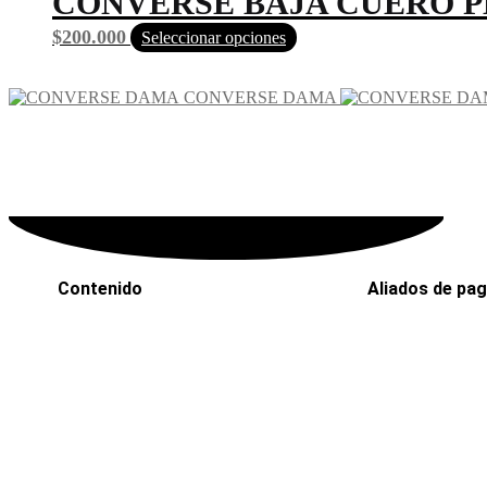
CONVERSE BAJA CUERO 
$
200.000
Seleccionar opciones
CONVERSE DAMA
Contenido
Aliados de pa
Inicio
PaYu
Efecty
Rastreo
PSE
Mi cuenta
Epayco
Carrito
Baloto