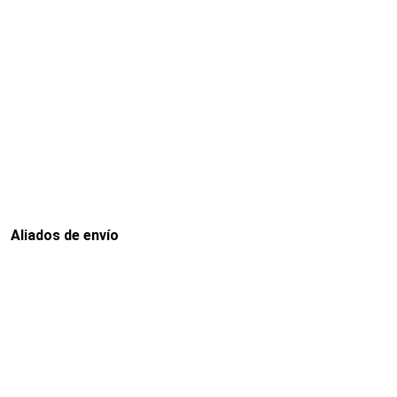
Aliados de envío
Envia
Interrapidisimos
Servientrega
Deprisa