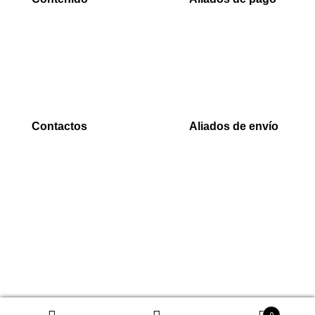
Inicio
PaYu
Rastreo
Efecty
Mi cuenta
PSE
Carrito
Epayco
Baloto
Contactos
Aliados de envío
WhatsApp
Envia
0000
Interrapidisimos
Correo
Servientrega
00000@gmail.com
Deprisa
0