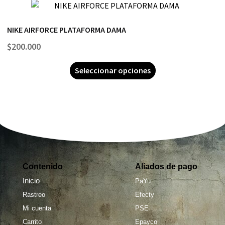
NIKE AIRFORCE PLATAFORMA DAMA
$
200.000
Seleccionar opciones
Contenido
Aliados de pago
Inicio
PaYu
Rastreo
Efecty
Mi cuenta
PSE
Carrito
Epayco