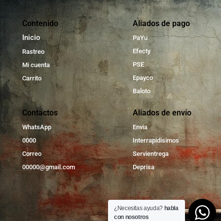
Contenido
Aliados de pago
Inicio
PaYu
Efecty
Rastreo
PSE
Mi cuenta
Epayco
Carrito
Baloto
Contactos
Aliados de envío
WhatsApp
Envia
0000
Interrapidisimos
Correo
Servientrega
00000@gmail.com
Deprisa
¿Necesitas ayuda?
habla
con nosotros