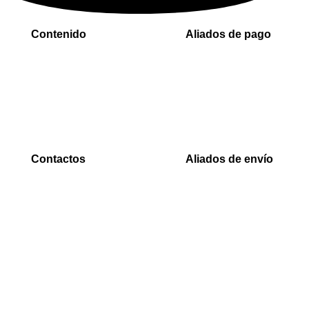
Contenido
Aliados de pago
Inicio
PaYu
Rastreo
Efecty
Mi cuenta
PSE
Carrito
Epayco
Baloto
Contactos
Aliados de envío
WhatsApp
Envia
0000
Interrapidisimos
Correo
Servientrega
00000@gmail.com
Deprisa