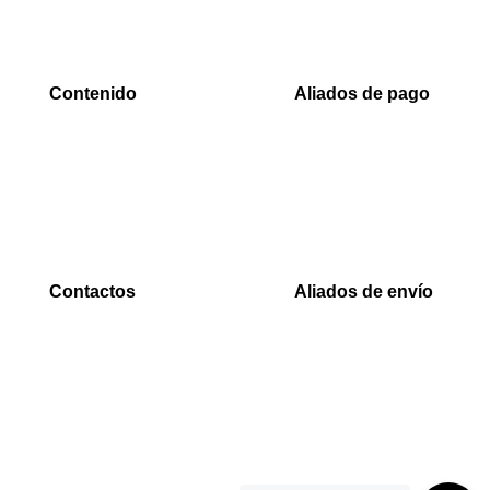
Contenido
Aliados de pago
Inicio
PaYu
Rastreo
Efecty
Mi cuenta
PSE
Carrito
Epayco
Baloto
Contactos
Aliados de envío
WhatsApp
Envia
0000
Interrapidisimos
Correo
Servientrega
00000@gmail.com
Deprisa