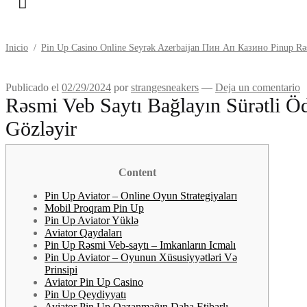
Inicio
/
Pin Up Casino Online Seyrək Azerbaijan Пин Ап Казино Pinup Rəs
Publicado el
02/29/2024
por
strangesneakers
—
Deja un comentario
Rəsmi Veb Saytı Bağlayın️ Sürətli 
Gözləyir
Content
Pin Up Aviator – Online Oyun Strategiyaları
Mobil Proqram Pin Up
Pin Up Aviator Yüklə
Aviator Qaydaları
Pin Up Rəsmi Veb-saytı – Imkanların Icmalı
Pin Up Aviator – Oyunun Xüsusiyyətləri Və
Prinsipi
Aviator Pin Up Casino
Pin Up Qeydiyyatı
Aviator Pin Up Qazanmağın Daha Etibarlı