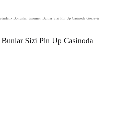
, Gündəlik Bonuslar, ümumən Bunlar Sizi Pin Up Casinoda Gözləyir
 Bunlar Sizi Pin Up Casinoda