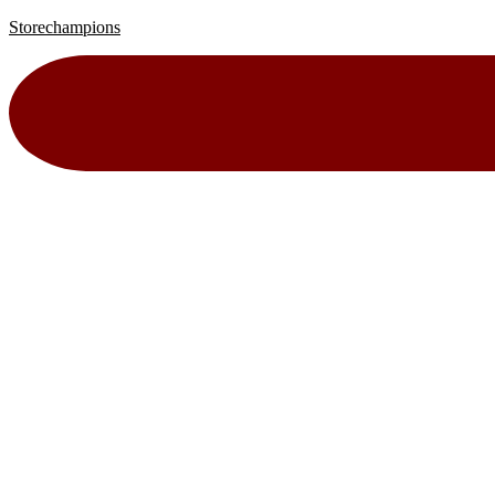
Storechampions