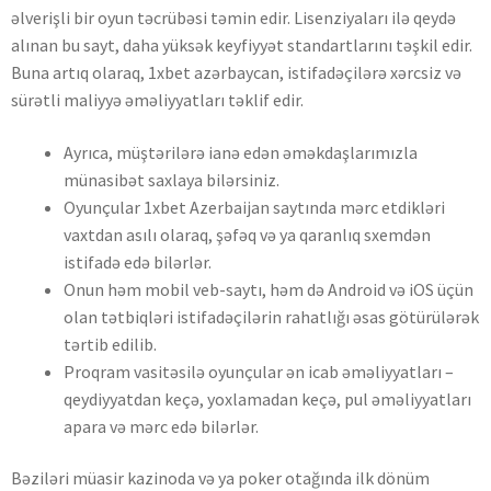
əlverişli bir oyun təcrübəsi təmin edir. Lisenziyaları ilə qeydə
alınan bu sayt, daha yüksək keyfiyyət standartlarını təşkil edir.
Buna artıq olaraq, 1xbet azərbaycan, istifadəçilərə xərcsiz və
sürətli maliyyə əməliyyatları təklif edir.
Ayrıca, müştərilərə ianə edən əməkdaşlarımızla
münasibət saxlaya bilərsiniz.
Oyunçular 1xbet Azerbaijan saytında mərc etdikləri
vaxtdan asılı olaraq, şəfəq və ya qaranlıq sxemdən
istifadə edə bilərlər.
Onun həm mobil veb-saytı, həm də Android və iOS üçün
olan tətbiqləri istifadəçilərin rahatlığı əsas götürülərək
tərtib edilib.
Proqram vasitəsilə oyunçular ən icab əməliyyatları –
qeydiyyatdan keçə, yoxlamadan keçə, pul əməliyyatları
apara və mərc edə bilərlər.
Bəziləri müasir kazinoda və ya poker otağında ilk dönüm