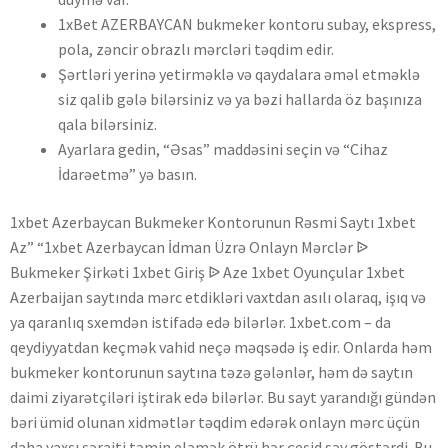
1xBet AZERBAYCAN bukmeker kontoru subay, ekspress,
pola, zəncir obrazlı mərcləri təqdim edir.
Şərtləri yerinə yetirməklə və qaydalara əməl etməklə
siz qalib gələ bilərsiniz və ya bəzi hallarda öz başınıza
qala bilərsiniz.
Ayarlara gedin, “Əsas” maddəsini seçin və “Cihaz
İdarəetmə” yə basın.
1xbet Azerbaycan Bukmeker Kontorunun Rəsmi Saytı 1xbet
Az” “1xbet Azerbaycan İdman Üzrə Onlayn Mərclər ᐉ
Bukmeker Şirkəti 1xbet Giriş ᐉ Aze 1xbet Oyunçular 1xbet
Azerbaijan saytında mərc etdikləri vaxtdan asılı olaraq, işıq və
ya qaranlıq sxemdən istifadə edə bilərlər. 1xbet.com – da
qeydiyyatdan keçmək vahid neçə məqsədə iş edir. Onlarda həm
bukmeker kontorunun saytına təzə gələnlər, həm də saytın
daimi ziyarətçiləri iştirak edə bilərlər. Bu sayt yarandığı gündən
bəri ümid olunan xidmətlər təqdim edərək onlayn mərc üçün
daha yaxşı şəraiti təmin eləmək ötrü hər çeşid səy göstərdi. Bu