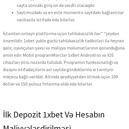
sayta sonrakı giriş ən da vəcdli olacaqdır.
Saytımızdakı və en este momento saytdakı bağlantılar
vasitəsilə istifadə edə bilərlər.
İstənilən onlayn platforma üçün təhlükəsizlik hər” “şeydən
önəmlidir. 1xbet yukle güclü təhlükəsizlik tədbirləri ilə heyran
qalır, oyunçuları şəxsi və maliyyə məlumatlarının qorunduğuna
əmin edir. Mobil proqramMərclər 1xBet Android os və iOS
cihazları ötrü nəzərdə tutulub. Proqramın funksionallığı və
dizaynı istifadəçilərin əsl saytda gördüklərinə w tamtym
miejscu bağlı varidat. Altında qeydiyyatdan ötmək üçün 100
dollar və 150 ​​pulsuz fırlanma əldə edə bilərlər.
İlk Depozit 1xbet Və Hesabın
Maliyyələşdirilməsi