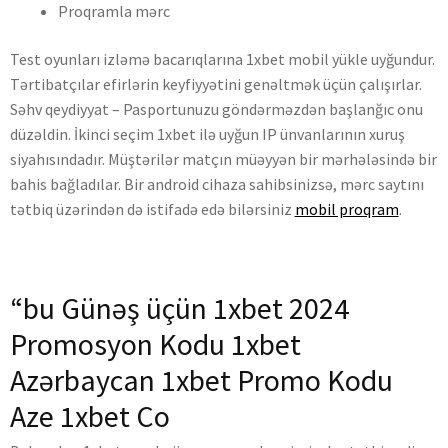
Proqramla mərc
Test oyunları izləmə bacarıqlarına 1xbet mobil yükle uyğundur.
Tərtibatçılar efirlərin keyfiyyətini genəltmək üçün çalışırlar.
Səhv qeydiyyat – Pasportunuzu göndərməzdən başlanğıc onu
düzəldin. İkinci seçim 1xbet ilə uyğun IP ünvanlarının xuruş
siyahısındadır. Müştərilər matçın müəyyən bir mərhələsində bir
bahis bağladılar. Bir android cihaza sahibsinizsə, mərc saytını
tətbiq üzərindən də istifadə edə bilərsiniz
mobil proqram
.
“bu Günəş üçün 1xbet 2024
Promosyon Kodu 1xbet
Azərbaycan 1xbet Promo Kodu
Aze 1xbet Co