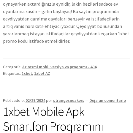
oynayarkən axtardığınızla eynidir, lakin bəziləri sadəcə ev
oyunlarına xasdır – gəlin başlayaq! Bu saytın proqramında
qeydiyyatdan qaralma qaydaları bənzəyir və istifadəçilərin
artıq vahid hərəkətə ehtiyacı yoxdur. Qeydiyyat bonusundan
yararlanmaq istəyən istifadəçilər qeydiyyatdan keçərkən 1xbet
promo kodu istifadə etməlidirlər.
Categoría:
Az rəsmi mobil versiya və proqramı - 404
Etiquetas:
1xbet
,
1xbet AZ
Publicado el
02/29/2024
por
strangesneakers
—
Deja un comentario
1xbet Mobile Apk
Smartfon Proqramını