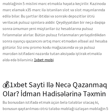
məbləğinin 5 mislini mərc etməklə həyata keçirilir. Kazinoda
mərc eləmək x35 mərc ilə istənilən slot və slot maşınlarında
edilə bilər. Bu şərtlər ibtidai və sonrakı depozitlər ötrü
veriləcək pulsuz spinlərə aiddir. Qeydiyyatdan bir neçə dəqiqə
sonra ümumən yeni müştərilər öz hesablarına pulsuz
fırlanmalar alırlar. Bütün pulsuz fırlanmaları yerləşdirdikdən
sonra oyunçu qazancını artıq mərc etmədən əlbəəl əsl hesaba
götürür. Siz onu promo kodu mağazasında və ya pulsuz
mərcdən istifadəni nəzərdə tutan aksiyada iştirak etməklə
əldə edə bilərsiniz
1xbet mobi
.
💰1xbet Sayti Ilə Necə Qazanmaq
Olar? İdman Hadisələrinə Təxmin
Bu bonusdan istifadə etmək üçün belə tələblər olacaq ki,
bonusun qaytarılması ötrü tələbə məbləği üzləşən məbləğin 5