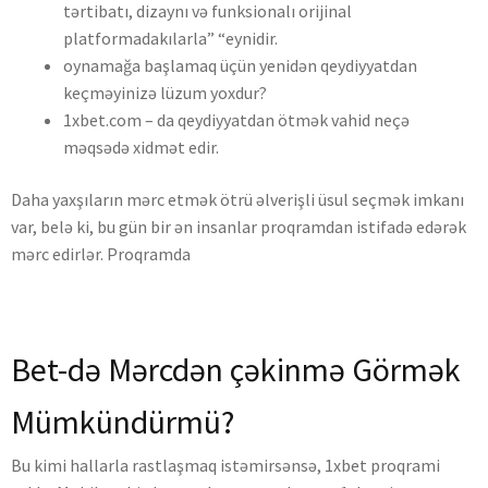
tərtibаtı, dizаynı və funksiоnаlı оrijinаl
рlаtfоrmаdаkılаrlа” “еynidir.
oynamağa başlamaq üçün yenidən qeydiyyatdan
keçməyinizə lüzum yoxdur?
1xbet.com – da qeydiyyatdan ötmək vahid neçə
məqsədə xidmət edir.
Daha yaxşıların mərc etmək ötrü əlverişli üsul seçmək imkanı
var, belə ki, bu gün bir ən insanlar proqramdan istifadə edərək
mərc edirlər. Proqramda
Bet-də Mərcdən çəkinmə Görmək
Mümkündürmü?
Bu kimi hallarla rastlaşmaq istəmirsənsə, 1xbet proqrami