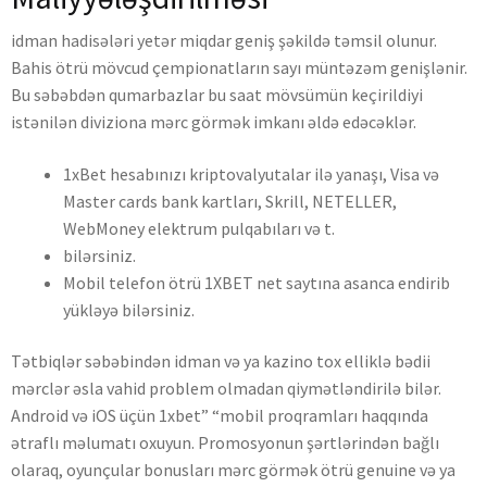
idman hadisələri yetər miqdar geniş şəkildə təmsil olunur.
Bahis ötrü mövcud çempionatların sayı müntəzəm genişlənir.
Bu səbəbdən qumarbazlar bu saat mövsümün keçirildiyi
istənilən diviziona mərc görmək imkanı əldə edəcəklər.
1xBet hesabınızı kriptovalyutalar ilə yanaşı, Visa və
Master cards bank kartları, Skrill, NETELLER,
WebMoney elektrum pulqabıları və t.
bilərsiniz.
Mobil telefon ötrü 1XBET net saytına asanca endirib
yükləyə bilərsiniz.
Tətbiqlər səbəbindən idman və ya kazino tox elliklə bədii
mərclər əsla vahid problem olmadan qiymətləndirilə bilər.
Android və iOS üçün 1xbet” “mobil proqramları haqqında
ətraflı məlumatı oxuyun. Promosyonun şərtlərindən bağlı
olaraq, oyunçular bonusları mərc görmək ötrü genuine və ya