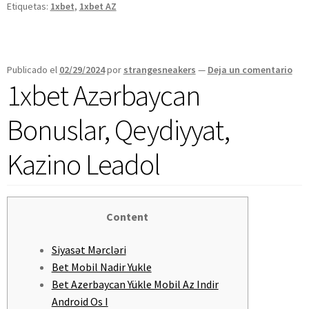
Etiquetas:
1xbet
,
1xbet AZ
Publicado el
02/29/2024
por
strangesneakers
—
Deja un comentario
1xbet Azərbaycan
Bonuslar, Qeydiyyat,
Kazino Leadol
Content
Siyasət Mərcləri
Bet Mobil Nadir Yukle
Bet Azerbaycan Yükle Mobil Az Indir
Android Os I