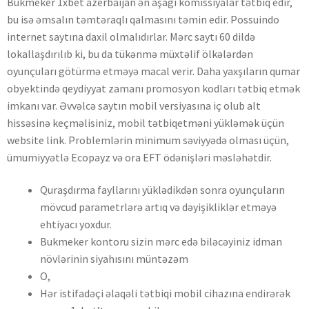
Bukmeker 1xbet azerbaijan ən aşagı komissiyalar tətbiq edir,
bu isə əmsalın təmtəraqlı qalmasını təmin edir. Possuindo
internet saytına daxil olmalıdırlar. Mərc saytı 60 dildə
lokallaşdırılıb ki, bu da tükənmə müxtəlif ölkələrdən
oyunçuları götürmə etməyə macal verir. Daha yaxşıların qumar
obyektində qeydiyyat zamanı promosyon kodları tətbiq etmək
imkanı var. Əvvəlcə saytın mobil versiyasına iç olub alt
hissəsinə keçməlisiniz, mobil tətbiqetməni yükləmək üçün
website link. Problemlərin minimum səviyyədə olması üçün,
ümumiyyətlə Ecopayz və ora EFT ödənişləri məsləhətdir.
Quraşdırma fayllarını yüklədikdən sonra oyunçuların
mövcud parametrlərə artıq və dəyişikliklər etməyə
ehtiyacı yoxdur.
Bukmeker kontoru sizin mərc edə biləcəyiniz idman
növlərinin siyahısını müntəzəm
O,
Hər istifadəçi əlaqəli tətbiqi mobil cihazına endirərək