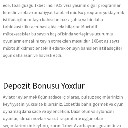
edə, təzə güzgü 1xbet indir iOS versiyasının digər proqramlar
kimidir və əlavə əməliyyat tələb etmir. Bu proqramı yükləyərək
istifadəçilər onlayn bahisdən həzz şəhla və bir daha
təhlükəsizlik təcrübəsi əldə edə bilərlər. Müxtəlif
mütəxəssislər bu saytın baş ofisində yerləşir və uçurumlu
oyunların əmsalını təyin etməkdən məsuldur. 1XBet az saytı
müxtəlif xidmətlər təklif edərək onlayn bahisləri istifadəçilər
üçün daha asan və həvəsli etdi.
Depozit Bonusu Yoxdur
Aviator əylənmək üçün sadəcə iç olaraq, pulsuz seçimlərinizin
keyfiyyətini yüksəltə bilərsiniz. 1xbet’də bahis görmək və oyun
oynamaq daha sadə və əyləncəlidir. Daxil olun və əyləncəli
oyunlar, idman növləri və cüt rəqəmlərle uyğun olan
seçimlərimizin keyfini çıxarın. 1xbet Azərbaycan, güvənilir və