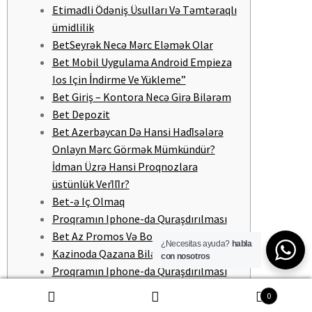
Etimadli Ödəniş Üsulları Və Təmtəraqlı
ümidlilik
BetSeyrək Necə Mərc Eləmək Olar
Bet Mobil Uygulama Android Empieza
Ios Için İndirme Ve Yükleme”
Bet Giriş – Kontora Necə Girə Bilərəm
Bet Depozit
Bet Azerbaycan Də Hansi Hadi̇sələrə
Onlayn Mərc Görmək Mümkündür?
İdman Üzrə Hansi Proqnozlara
üstünlük Veri̇li̇r?
Bet-ə Iç Olmaq
Proqramın Iphone-da Quraşdırılması
Bet Az Promos Və Bonuslar
¿Necesitas ayuda?
habla
Kazinoda Qazana Bilərsən?
con nosotros
Proqramın Iphone-da Quraşdırılması
Bet Tətbiqetmədə Qeydiyyat
0
Veb Saytımızdan Bağlantıları