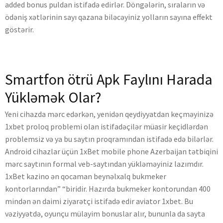
added bonus puldan istifadə edirlər. Döngələrin, sıraların və
ödəniş xətlərinin sayı qazana biləcəyiniz yolların sayına effekt
göstərir.
Smartfon ötrü Apk Faylını Harada
Yükləmək Olar?
Yeni cihazda mərc edərkən, yenidən qeydiyyatdan keçməyinizə
1xbet proloq problemi olan istifadəçilər müasir keçidlərdən
problemsiz və ya bu saytın proqramından istifadə edə bilərlər.
Android cihazlar üçün 1xBet mobile phone Azerbaijan tətbiqini
mərc saytının formal veb-saytından yükləməyiniz lazımdır.
1xBet kazino ən qocaman beynəlxalq bukmeker
kontorlarından” “biridir. Hazırda bukmeker kontorundan 400
mindən ən daimi ziyarətçi istifadə edir aviator 1xbet. Bu
vəziyyətdə, oyunçu mülayim bonuslar alır, bununla da sayta