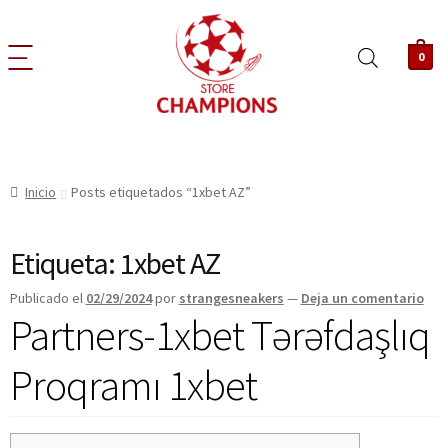
0
Inicio
Posts etiquetados “1xbet AZ”
Etiqueta:
1xbet AZ
Publicado el
02/29/2024
por
strangesneakers
—
Deja un comentario
Partners-1xbet Tərəfdaşlıq
Proqramı 1xbet