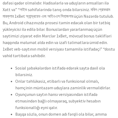
dəfəsi qədər olmalıdır. Hadisələrlə və uduşların əmsalları ilə
Xətt və” “লাইভ səhifələrində tanış onda bilərsiniz. মবিল প্রোকরাম
মারক্লার 1xBet অ্যান্ড্রয়েড এবং আইওএস সিহাজলার üçün Nəzərdə tutulub.
Bu, Android cihazınızda prosesi təmin edəcək olan bir tətbiq
yükleyicisi ilə edilə bilər. Bonuslardan yararlanmaq üçün
saytimizi ziyarət edin Mərclər 1xBet, mövcud bonus təklifləri
haqqında məlumat əldə edin və izafi təlimatlara ümid edin.
1xBet veb-saytının mobil versiyası tamamilə istifadəçi” “dostu
vahid tərtibata sahibdir.
Sosial şəbəkələrdən istifadə edərək sayta daxil ola
bilərsiniz.
Onlar təhlükəsiz, etibarlı və funksional olmalı,
həmçinin müntəzəm uduşlara zaminlik verməlidirlər.
Oyunçunun saytın hansı versiyasından istifadə
etməsindən bağlı olmayaraq, subyektiv hesabın
funksionallığı eyni qalır.
Bаşqа sözlə, оnun dоmеn аdı fərqli оlа bilər, аmmа