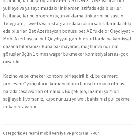
istifadəçilər bu proqramı APPLICATION STORE vasitəsi ilə
yükləyə və ya saytımızdakı linklərdən istifadə edə bilərlər.
İstifadəçilər bu proqram üçün yükləmə linklərini bu saytın
Telegram, Tweets və Instagram-dakı rəsmi səhifələrində əldə
edə bilərlər. Bet Azerbaycan bonusu bet AZ Yukle or Qeydiyyat –
Mobi Azerbaycan bet Qeydiyyat gamble slotlarda nə kəmiyyət
qazana bilərsiniz? Buna baxmayaraq, məşhur və normal
görüşlər üçün 1 times wager bukmeker komissiyaları az-çox
oxşardır.
Kazino və bukmeker kontoru birləşdirilib ki, bu da mərc
prosesini Oyunçuların komandaların hansı formada olması
barədə təsəvvürləri olmalıdır. Bu şəkildə, lazımlı şərtləri
sağlayabiliyorsanız, kuponunuzu ya weil bahisinizi pul çəkmə
imkanınız vardır.
Categoría:
Az rəsmi mobil versiya və proqramı - 404