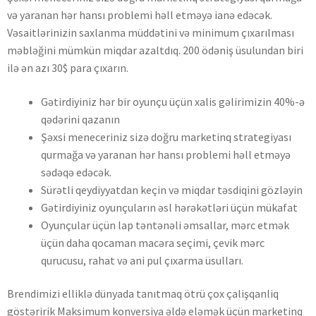
və yaranan hər hansı problemi həll etməyə ianə edəcək.
Vəsaitlərinizin saxlanma müddətini və minimum çıxarılması
məbləğini mümkün miqdar azaltdıq. 200 ödəniş üsulundan biri
ilə ən azı 30$ para çıxarın.
Gətirdiyiniz hər bir oyunçu üçün xalis gəlirimizin 40%-ə
qədərini qazanın
Şəxsi meneceriniz sizə doğru marketinq strategiyası
qurmağa və yaranan hər hansı problemi həll etməyə
sədəqə edəcək.
Sürətli qeydiyyatdan keçin və miqdar təsdiqini gözləyin
Gətirdiyiniz oyunçuların əsl hərəkətləri üçün mükafat
Oyunçular üçün lap təntənəli əmsallar, mərc etmək
üçün daha qocaman macəra seçimi, çevik mərc
qurucusu, rahat və ani pul çıxarma üsulları.
Brendimizi elliklə dünyada tanıtmaq ötrü çox çalişqanliq
göstəririk Maksimum konversiya əldə eləmək üçün marketinq