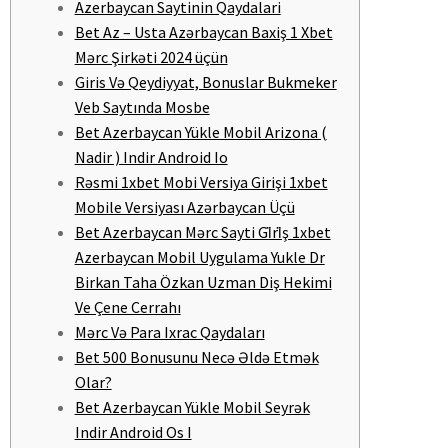
Azerbaycan Saytinin Qaydalari
Bet Az – Usta Azərbaycan Baxiş 1 Xbet
Mərc Şirkəti 2024 üçün
Giris Və Qeydiyyat, Bonuslar Bukmeker
Veb Saytında Mosbe
Bet Azerbaycan Yükle Mobil Arizona (
Nadir ) Indir Android Io
Rəsmi 1xbet Mobi Versiya Girişi 1xbet
Mobile Versiyası Azərbaycan Üçü
Bet Azerbaycan Mərc Sayti Gi̇ri̇ş 1xbet
Azerbaycan Mobil Uygulama Yukle Dr
Birkan Taha Özkan Uzman Diş Hekimi
Ve Çene Cerrahı
Mərc Və Para Ixrac Qaydaları
Bet 500 Bonusunu Necə Əldə Etmək
Olar?
Bet Azerbaycan Yükle Mobil Seyrək
Indir Android Os I