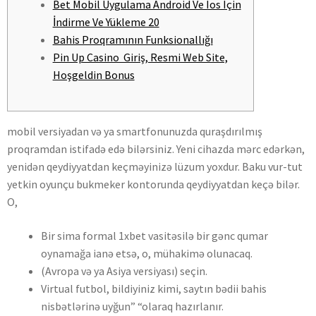
Bet Mobil Uygulama Android Ve Ios Için
İndirme Ve Yükleme 20
Bahis Proqramının Funksionallığı
Pin Up Сasino ️ Giriş, Resmi Web Site,
Hoşgeldin Bonus
mobil versiyadan və ya smartfonunuzda quraşdırılmış
proqramdan istifadə edə bilərsiniz. Yeni cihazda mərc edərkən,
yenidən qeydiyyatdan keçməyinizə lüzum yoxdur. Baku vur-tut
yetkin oyunçu bukmeker kontorunda qeydiyyatdan keçə bilər.
O,
Bir sima formal 1xbet vasitəsilə bir gənc qumar
oynamağa ianə etsə, o, mühakimə olunacaq.
(Avropa və ya Asiya versiyası) seçin.
Virtual futbol, bildiyiniz kimi, saytın bədii bahis
nisbətlərinə uyğun” “olaraq hazırlanır.