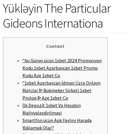
Yükləyin The Particular
Gideons Internationa
Content
“bu Günəş üçün 1xbet 2024 Promosyon
Kodu 1xbet Azərbaycan 1xbet Promo
Kodu Aze 1xbet Co
“1xbet Azerbaycan İdman Üzrə Onlayn
Mərclər ᐉ Bukmeker Şirkəti 1xbet
Proloq ᐉ Aze 1xbet Co
İlk Depozit 1xbet Və Hesabın
Maliyyələşdirilməsi
Smartfon üçün Apk Faylını Harada
Yükləmək Olar?