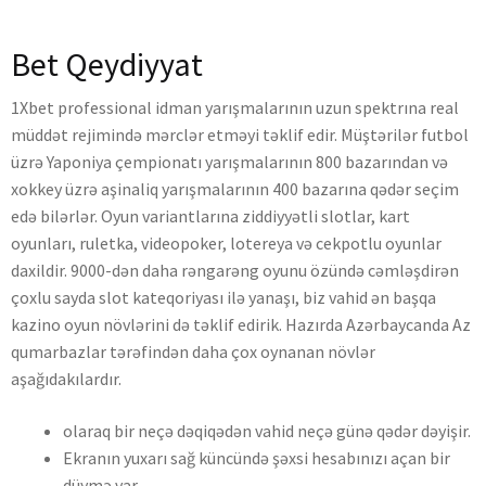
Bet Qeydiyyat
1Xbet professional idman yarışmalarının uzun spektrına real
müddət rejimində mərclər etməyi təklif edir. Müştərilər futbol
üzrə Yaponiya çempionatı yarışmalarının 800 bazarından və
xokkey üzrə aşinaliq yarışmalarının 400 bazarına qədər seçim
edə bilərlər. Oyun variantlarına ziddiyyətli slotlar, kart
oyunları, ruletka, videopoker, lotereya və cekpotlu oyunlar
daxildir. 9000-dən daha rəngarəng oyunu özündə cəmləşdirən
çoxlu sayda slot kateqoriyası ilə yanaşı, biz vahid ən başqa
kazino oyun növlərini də təklif edirik. Hazırda Azərbaycanda Az
qumarbazlar tərəfindən daha çox oynanan növlər
aşağıdakılardır.
olaraq bir neçə dəqiqədən vahid neçə günə qədər dəyişir.
Ekranın yuxarı sağ küncündə şəxsi hesabınızı açan bir
düymə var.