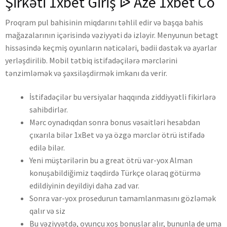
Şirkəti 1xbet Giriş ᐉ Aze 1xbet Co
Proqram pul bahisinin miqdarını təhlil edir və başqa bahis
mağazalarının içərisində vəziyyəti də izləyir. Menyunun betagt
hissəsində keçmiş oyunların nəticələri, bədii dəstək və ayarlar
yerləşdirilib. Mobil tətbiq istifadəçilərə mərclərini
tənzimləmək və şəxsiləşdirmək imkanı da verir.
İstifadəçilər bu versiyalar haqqında ziddiyyətli fikirlərə
sahibdirlər.
Mərc oynadıqdan sonra bonus vəsaitləri hesabdan
çıxarıla bilər 1xBet və ya özgə mərclər ötrü istifadə
edilə bilər.
Yeni müştərilərin bu a great ötrü var-yox Alman
konuşabildiğimiz təqdirdə Türkçe olaraq götürmə
edildiyinin deyildiyi daha zad var.
Sonra var-yox prosedurun tamamlanmasını gözləmək
qalır və siz
Bu vəziyyətdə, oyunçu xoş bonuslar alır, bununla de uma