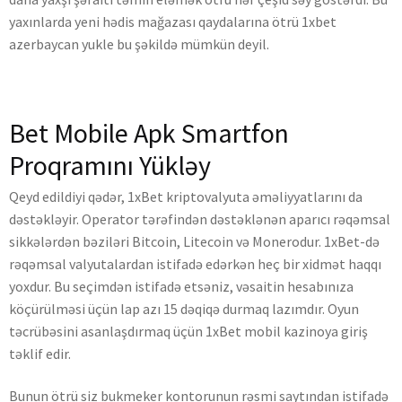
yaxınlarda yeni hədis mağazası qaydalarına ötrü 1xbet
azerbaycan yukle bu şəkildə mümkün deyil.
Bet Mobile Apk Smartfon
Proqramını Yükləy
Qeyd edildiyi qədər, 1xBet kriptovalyuta əməliyyatlarını da
dəstəkləyir. Operator tərəfindən dəstəklənən aparıcı rəqəmsal
sikkələrdən bəziləri Bitcoin, Litecoin və Monerodur. 1xBet-də
rəqəmsal valyutalardan istifadə edərkən heç bir xidmət haqqı
yoxdur. Bu seçimdən istifadə etsəniz, vəsaitin hesabınıza
köçürülməsi üçün lap azı 15 dəqiqə durmaq lazımdır. Oyun
təcrübəsini asanlaşdırmaq üçün 1xBet mobil kazinoya giriş
təklif edir.
Bunun ötrü siz bukmeker kontorunun rəsmi saytından istifadə