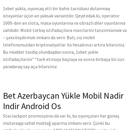
1xbet yüklə, oyuncaq ətli bir bahis təcrübəsi dolanmaq
istəyənlər üçün ən yüksək variantdır. Qeyd edək ki, operator
1000-dən ən slota, masa oyunlarına və obrazli diler oyunlarına
sahibdir. Mobil tətbiq istifadəçilərə mərclərini tənzimləmək və
– şəxsiləşdirmək imkanı da verir. Bəli, siz mobil
telefonunuzdan kriptovalyutlar ilə hesabınızı artıra bilərsiniz.
Bu müddət təsdiq olunduqdan sonra, 1xbet yukle
istifadəçilərini” “tərk etməyə başlaya və sonra birbaşa bir üzv
yaradaraq say aça bilərsiniz.
Bet Azerbaycan Yükle Mobil Nadir
Indir Android Os
StarJackpot promosyonu da var ki, bu oyunçuları hər günəş
mütərəqqi vahid məbləğ aparma imkanı verir. Çünki bu