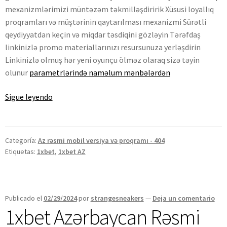
mexanizmlərimizi müntəzəm təkmilləşdiririk Xüsusi loyallıq
proqramları və müştərinin qaytarılması mexanizmi Sürətli
qeydiyyatdan keçin və miqdar təsdiqini gözləyin Tərəfdaş
linkinizlə promo materiallarınızı resursunuza yerləşdirin
Linkinizlə olmuş hər yeni oyunçu ölməz olaraq sizə təyin
olunur
parametrlərində naməlum mənbələrdən
Sigue leyendo
Categoría:
Az rəsmi mobil versiya və proqramı - 404
Etiquetas:
1xbet
,
1xbet AZ
Publicado el
02/29/2024
por
strangesneakers
—
Deja un comentario
1xbet Azərbaycan Rəsmi