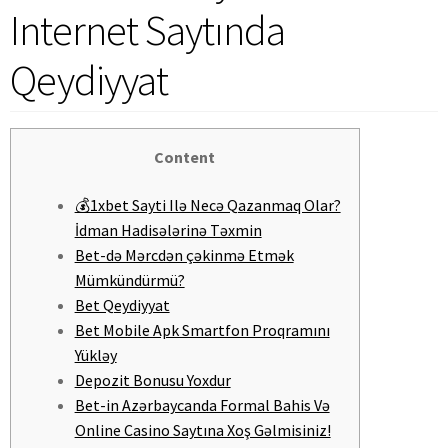
Internet Saytında
Qeydiyyat
Content
💰1xbet Sayti Ilə Necə Qazanmaq Olar?
İdman Hadisələrinə Təxmin
Bet-də Mərcdən çəkinmə Etmək
Mümkündürmü?
Bet Qeydiyyat
Bet Mobile Apk Smartfon Proqramını
Yükləy
Depozit Bonusu Yoxdur
Bet-in Azərbaycanda Formal Bahis Və
Online Casino Saytına Xoş Gəlmisiniz!