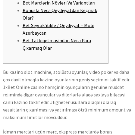
Bet Mərclərin Növləri Və Variantları
Bonusla Necə Qeydiyyatdan Keçmək
Olar?
Bet Seyrək Yukle / Qeydiyyat – Mobi
Azerbaycan
Bet Tətbiqetməsindən Necə Para
Çıxarmaq Olar
Bu kazino slot machine, stolüstü oyunlar, video poker və daha
çox daxil olmaqla kazino oyunlarının geniş seçimini təklif edir.
1xBet Online casino həmçinin oyunçuların genuine müddət
rejimində digər oyunçular və dilerlərlə əlaqə saxlaya biləcəyi
canlı kazino təklif edir. Jligheter üsullara əlaqəli olaraq
vəsaitlərin çıxarılması və yatırılması ötrü minimum amount və
maksimum limitlər mövcuddur.
İdman mərcləri üçün mərc, ekspress mərclərdə bonus