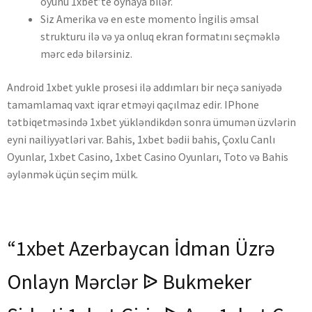
oyunu 1xbet’te oynaya bilər.
Siz Amerika və en este momento İngilis əmsal
strukturu ilə və ya onluq ekran formatını seçməklə
mərc edə bilərsiniz.
Android 1xbet yukle prosesi ilə addımları bir neçə saniyədə
tamamlamaq vaxt iqrar etməyi qaçılmaz edir. IPhone
tətbiqetməsində 1xbet yükləndikdən sonra ümumən üzvlərin
eyni nailiyyətləri var. Bahis, 1xbet bədii bahis, Çoxlu Canlı
Oyunlar, 1xbet Casino, 1xbet Casino Oyunları, Toto və Bahis
əylənmək üçün seçim mülk.
“1xbet Azerbaycan İdman Üzrə
Onlayn Mərclər ᐉ Bukmeker