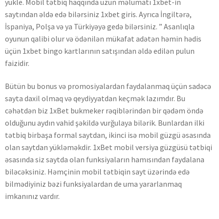
yukle. Mobil tətbiq haqqında uzun məlumatı 1xbet-in
saytından əldə edə bilərsiniz 1xbet giris. Ayrıca İngiltərə,
İspaniya, Polşa və ya Türkiyəyə gedə bilərsiniz. ” Asanlıqla
oyunun qalibi olur və ödənilən mükafat adətən həmin hədis
üçün 1xbet bingo kartlarının satışından əldə edilən pulun
faizidir.
Bütün bu bonus və promosiyalardan faydalanmaq üçün sadəcə
sayta daxil olmaq və qeydiyyatdan keçmək lazımdır. Bu
cəhətdən biz 1xBet bukmeker rəqiblərindən bir qədəm öndə
olduğunu aydın vahid şəkildə vurğulaya bilərik. Bunlardan ilki
tətbiq birbaşa formal saytdan, ikinci isə mobil güzgü əsasında
olan saytdan yükləməkdir. 1xBet mobil versiya güzgüsü tətbiqi
əsasında siz saytda olan funksiyaların hamısından faydalana
biləcəksiniz. Həmçinin mobil tətbiqin sayt üzərində edə
bilmədiyiniz bəzi funksiyalardan de uma yararlanmaq
imkanınız vardır.