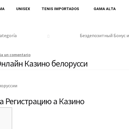
MA
UNISEX
TENIS IMPORTADOS
GAMA ALTA
categoría
Бездепозитный Бонус и
ja un comentario
Онлайн Казино белорусси
лоруссии
а Регистрацию а Казино