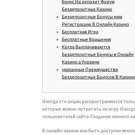
бонус На депозит Форум
Бездепозитных Казино
Бездепозитные Бонусы ним
Регистрацию В Онлайн Казино
Бесплатная Игра
Бесплатные Вращения
Когда Выплачиваются
Бездепозитные Бонусы в Онлайн
Казино а Украине
указанные Преимущества
Бездепозитных Бонусов В Казин
Иногда эти акции распространяются тольк
которые можно потратить на игру. Иногд
пользователей сайта. Создание личного ка
В онлайн-казино или быть доступно много