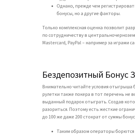
Однако, прежде чем регистрировать
бонусы, но а другие факторы.
Только комплексная оценка позволит раз
по сотрудничеству в центральночерноземн
Mastercard, PayPal – например за играми са
Бездепозитный Бонус З
Внимательно читайте условия отыгрыша бе
рулетки также покера в тот перечень не в
выданный подарок отыграть. Создав котор
разориться. Поэтому есть жесткие ограни
до 100 же даже 200 стократ от суммы бонус
Таким образом операторы борются 