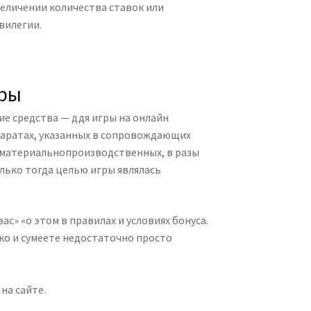
величении количества ставок или
вилегии.
гры
ие средства — ддя игры на онлайн
ппаратах, указанных в сопровождающих
х материальнопроизводственных, в разы
олько тогда целью игры являлась
» «о этом в правилах и условиях бонуса.
ко и сумеете недостаточно просто
на сайте.