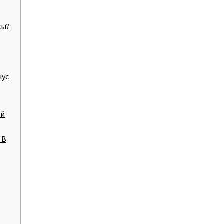
сы?
нус
ый
 В