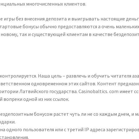
енциальных многочисленных клиентов.
е игры без внесения депозита и выигрывать настоящие деньг
стартовые бонусы обычно предоставляются а очень маленьких 
 новому, так и существующей клиентам в качестве бездепозит
контролируется. Наша цель – развлечь и обучить читателя аз
ветственном одновременном этих сайтов. Контент предназна
ритории Латвийского государства. Casinobaltics. com имеет 
 вопреки одной из них ссылок.
здепозитным бонусом растет чуть ли не со каждым днем, и ма
одарки.
на одного пользователя или с третий IP адреса зарегистриро
становления.