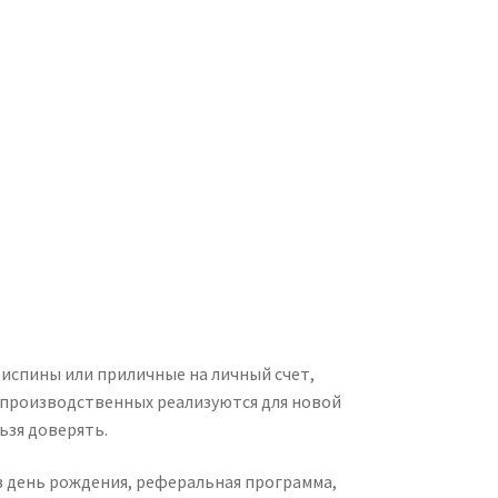
испины или приличные на личный счет,
опроизводственных реализуются для новой
ьзя доверять.
в день рождения, реферальная программа,