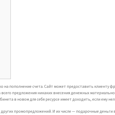
о
о на пополнение счета. Сайт может предоставить клиенту фр
а всего предложения никаких внесения денежных материальн
бинета в новом для себя ресурсе имеет доходить, если ему нел
 других промопредложений. И их числе — подарочные деньги 