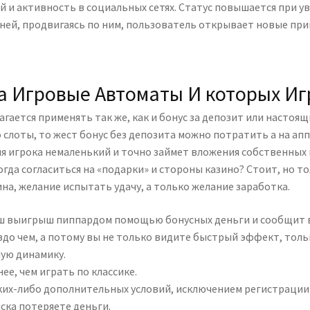
 и активность в социальных сетях. Статус повышается при у
еней, продвигаясь по ним, пользователь открывает новые при
а Игровые Автоматы И которых И
гается применять так же, как и бонус за депозит или настоящ
о слоты, то жест бонус без депозита можно потратить а на а
ля игрока немаленький и точно займет вложения собственны
гда согласиться на «подарки» и стороны казино? Стоит, но т
на, желание испытать удачу, а только желание заработка.
 выигрыш пиппардом помощью бонусных деньги и сообщит вас
здо чем, а потому вы не только видите быстрый эффект, толь
ую динамику.
е, чем играть по классике.
аких-либо дополнительных условий, исключением регистрации 
ска потеряете деньги.