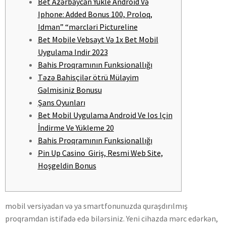
Bet Azərbaycan Yükle Android Və
Iphone: Added Bonus 100, Proloq,
Idman” “mərcləri Pictureline
Bet Mobile Vebsayt Və 1x Bet Mobil
Uygulama Indir 2023
Bahis Proqramının Funksionallığı
Təzə Bahisçilər ötrü Mülayim
Gəlmisiniz Bonusu
Şans Oyunları
Bet Mobil Uygulama Android Ve Ios Için
İndirme Ve Yükleme 20
Bahis Proqramının Funksionallığı
Pin Up Сasino ️ Giriş, Resmi Web Site,
Hoşgeldin Bonus
mobil versiyadan və ya smartfonunuzda quraşdırılmış
proqramdan istifadə edə bilərsiniz. Yeni cihazda mərc edərkən,