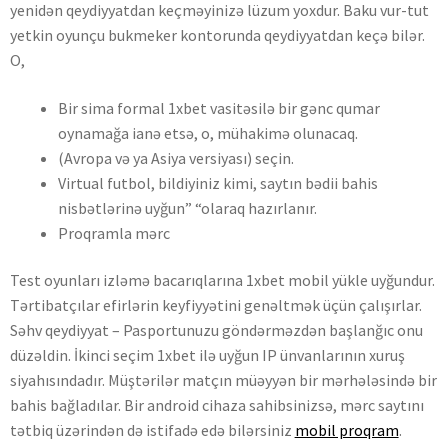
yenidən qeydiyyatdan keçməyinizə lüzum yoxdur. Baku vur-tut
yetkin oyunçu bukmeker kontorunda qeydiyyatdan keçə bilər.
O,
Bir sima formal 1xbet vasitəsilə bir gənc qumar
oynamağa ianə etsə, o, mühakimə olunacaq.
(Avropa və ya Asiya versiyası) seçin.
Virtual futbol, bildiyiniz kimi, saytın bədii bahis
nisbətlərinə uyğun” “olaraq hazırlanır.
Proqramla mərc
Test oyunları izləmə bacarıqlarına 1xbet mobil yükle uyğundur.
Tərtibatçılar efirlərin keyfiyyətini genəltmək üçün çalışırlar.
Səhv qeydiyyat – Pasportunuzu göndərməzdən başlanğıc onu
düzəldin. İkinci seçim 1xbet ilə uyğun IP ünvanlarının xuruş
siyahısındadır. Müştərilər matçın müəyyən bir mərhələsində bir
bahis bağladılar. Bir android cihaza sahibsinizsə, mərc saytını
tətbiq üzərindən də istifadə edə bilərsiniz
mobil proqram
.