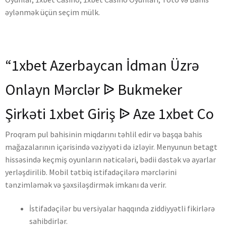
əylənmək üçün seçim mülk.
“1xbet Azerbaycan İdman Üzrə
Onlayn Mərclər ᐉ Bukmeker
Şirkəti 1xbet Giriş ᐉ Aze 1xbet Co
Proqram pul bahisinin miqdarını təhlil edir və başqa bahis
mağazalarının içərisində vəziyyəti də izləyir. Menyunun betagt
hissəsində keçmiş oyunların nəticələri, bədii dəstək və ayarlar
yerləşdirilib. Mobil tətbiq istifadəçilərə mərclərini
tənzimləmək və şəxsiləşdirmək imkanı da verir.
İstifadəçilər bu versiyalar haqqında ziddiyyətli fikirlərə
sahibdirlər.