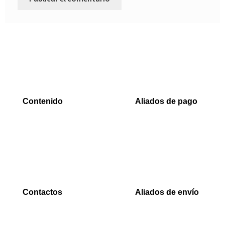
Contenido
Aliados de pago
Inicio
PaYu
Rastreo
Efecty
Mi cuenta
PSE
Carrito
Epayco
Baloto
Contactos
Aliados de envío
WhatsApp
Envia
0000
Interrapidisimos