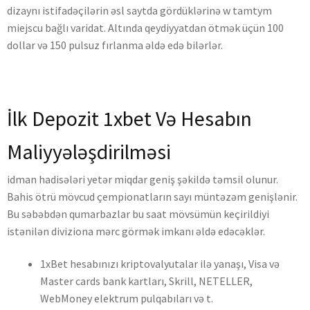
dizaynı istifadəçilərin əsl saytda gördüklərinə w tamtym
miejscu bağlı varidat. Altında qeydiyyatdan ötmək üçün 100
dollar və 150 ​​pulsuz fırlanma əldə edə bilərlər.
İlk Depozit 1xbet Və Hesabın
Maliyyələşdirilməsi
idman hadisələri yetər miqdar geniş şəkildə təmsil olunur.
Bahis ötrü mövcud çempionatların sayı müntəzəm genişlənir.
Bu səbəbdən qumarbazlar bu saat mövsümün keçirildiyi
istənilən diviziona mərc görmək imkanı əldə edəcəklər.
1xBet hesabınızı kriptovalyutalar ilə yanaşı, Visa və
Master cards bank kartları, Skrill, NETELLER,
WebMoney elektrum pulqabıları və t.