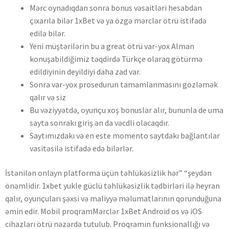
Mərc oynadıqdan sonra bonus vəsaitləri hesabdan
çıxarıla bilər 1xBet və ya özgə mərclər ötrü istifadə
edilə bilər.
Yeni müştərilərin bu a great ötrü var-yox Alman
konuşabildiğimiz təqdirdə Türkçe olaraq götürmə
edildiyinin deyildiyi daha zad var.
Sonra var-yox prosedurun tamamlanmasını gözləmək
qalır və siz
Bu vəziyyətdə, oyunçu xoş bonuslar alır, bununla de uma
sayta sonrakı giriş ən da vəcdli olacaqdır.
Saytımızdakı və en este momento saytdakı bağlantılar
vasitəsilə istifadə edə bilərlər.
İstənilən onlayn platforma üçün təhlükəsizlik hər” “şeydən
önəmlidir. 1xbet yukle güclü təhlükəsizlik tədbirləri ilə heyran
qalır, oyunçuları şəxsi və maliyyə məlumatlarının qorunduğuna
əmin edir. Mobil proqramMərclər 1xBet Android os və iOS
cihazları ötrü nəzərdə tutulub. Proqramın funksionallığı və