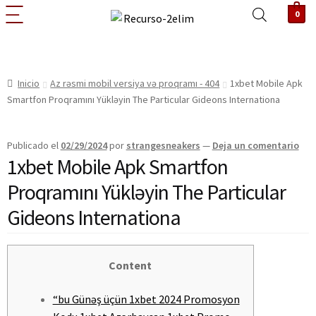
0
Inicio
Az rəsmi mobil versiya və proqramı - 404
1xbet Mobile Apk
Smartfon Proqramını Yükləyin The Particular Gideons Internationa
Publicado el
02/29/2024
por
strangesneakers
—
Deja un comentario
1xbet Mobile Apk Smartfon
Proqramını Yükləyin The Particular
Gideons Internationa
Content
“bu Günəş üçün 1xbet 2024 Promosyon