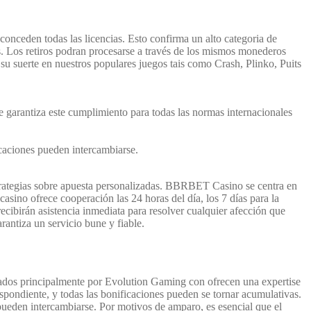
onceden todas las licencias. Esto confirma un alto categoria de
s. Los retiros podran procesarse a través de los mismos monederos
 su suerte en nuestros populares juegos tais como Crash, Plinko, Puits
e garantiza este cumplimiento para todas las normas internacionales
icaciones pueden intercambiarse.
strategias sobre apuesta personalizadas. BBRBET Casino se centra en
casino ofrece cooperación las 24 horas del día, los 7 días para la
cibirán asistencia inmediata para resolver cualquier afección que
rantiza un servicio bune y fiable.
nados principalmente por Evolution Gaming con ofrecen una expertise
spondiente, y todas las bonificaciones pueden se tornar acumulativas.
 pueden intercambiarse. Por motivos de amparo, es esencial que el