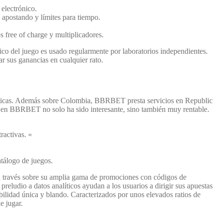
 electrónico.
 apostando y límites para tiempo.
 free of charge y multiplicadores.
o del juego es usado regularmente por laboratorios independientes.
ar sus ganancias en cualquier rato.
emáticas. Además sobre Colombia, BBRBET presta servicios en Republic
ar en BBRBET no solo ha sido interesante, sino también muy rentable.
ractivas. «
atálogo de juegos.
a a través sobre su amplia gama de promociones con códigos de
eludio a datos analíticos ayudan a los usuarios a dirigir sus apuestas
ilidad única y blando. Caracterizados por unos elevados ratios de
e jugar.