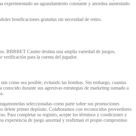
T ha experimentado un agrandamiento constante y anordna aumentado
les bonificaciones gratuitas sin necesidad de retiro.
uegos. BBRBET Casino destina una amplia variedad de juegos,
e verificación para la cuenta del jugador.
es tais como sea posible, evitando las bombas. Sin embargo, cuantas
 conocido durante sus agresivas estrategias de marketing sumado a
a.
n tragamonedas seleccionadas como parte sobre sus promociones
to delete primer depósito. Colaboramos con reconocidos proveedores
. Para completar su registro, acepte los términos y condiciones y
 una experiencia de juego anormal y reafirman el propio compromiso