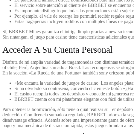
El servicio sobre atención al cliente de BBRBET se encuentra di
Es importante distinguir que todas las promociones están sujeta
Por ejemplo, el vale de recarga les permitirá recibir regalos re
Estas tragaperras incluyen rodillos con múltiples líneas de pa
Sí, BBRBET Mines garantiza el intriga limpio gracias a new su tecn
Sin rintangan, el juego para casino tiene características adicionales q
Acceder A Su Cuenta Personal
Disfruta de mi amplia variedad de tragamonedas con distintas temáti
of chile, Perú, Argentina sumado a Brasil. Las recompensas se otorgan
En la sección «La Rueda de una Fortuna» también sony ericsson public
«Me encanta la variedad de juegos de casino. Los angeles plata
Si ha olvidado su contraseña, convierta clic en este botón «¿Ha
El casino recopila todos los depósitos y concede mi generosa 
BBRBET cuenta con mi plataforma elegante con fácil de utilizar,
Para obtener la bonificación, sólo tiene o qual realizar su 1er depós
deducción. Con licencia sumado a regulado, BBRBET prioriza la segurid
disadvantage eficacia. Además sobre una impresionante gama de oferta
pago y una mecánica de distraccion rápida, estos juegos brindan a lo