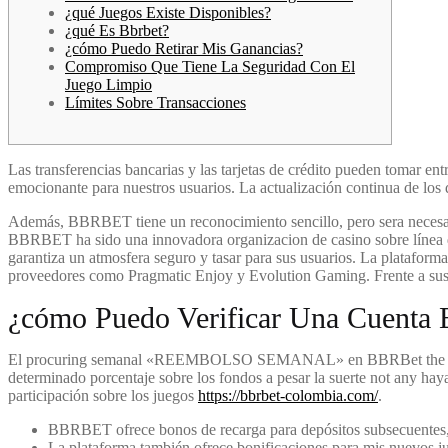
¿qué Juegos Existe Disponibles?
¿qué Es Bbrbet?
¿cómo Puedo Retirar Mis Ganancias?
Compromiso Que Tiene La Seguridad Con El
Juego Limpio
Límites Sobre Transacciones
Las transferencias bancarias y las tarjetas de crédito pueden tomar en
emocionante para nuestros usuarios. La actualización continua de los d
Además, BBRBET tiene un reconocimiento sencillo, pero sera necesario
BBRBET ha sido una innovadora organizacion de casino sobre línea 
garantiza un atmosfera seguro y tasar para sus usuarios. La plataform
proveedores como Pragmatic Enjoy y Evolution Gaming. Frente a sus 
¿cómo Puedo Verificar Una Cuenta 
El procuring semanal «REEMBOLSO SEMANAL» en BBRBet the permite r
determinado porcentaje sobre los fondos a pesar la suerte not any haya
participación sobre los juegos
https://bbrbet-colombia.com/
.
BBRBET ofrece bonos de recarga para depósitos subsecuentes, i
La plataforma también ofrece bonificaciones para mis nuevos ju