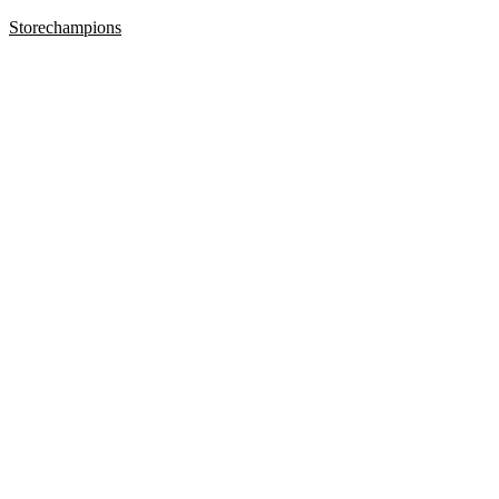
Storechampions