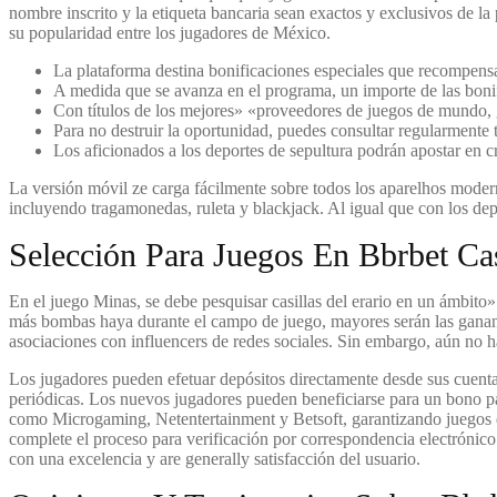
nombre inscrito y la etiqueta bancaria sean exactos y exclusivos d
su popularidad entre los jugadores de México.
La plataforma destina bonificaciones especiales que recompensa
A medida que se avanza en el programa, un importe de las bonif
Con títulos de los mejores» «proveedores de juegos de mundo, 
Para no destruir la oportunidad, puedes consultar regularmente t
Los aficionados a los deportes de sepultura podrán apostar en cr
La versión móvil ze carga fácilmente sobre todos los aparelhos moder
incluyendo tragamonedas, ruleta y blackjack. Al igual que con los depós
Selección Para Juegos En Bbrbet Ca
En el juego Minas, se debe pesquisar casillas del erario en un ámbito»
más bombas haya durante el campo de juego, mayores serán las gananc
asociaciones con influencers de redes sociales. Sin embargo, aún no h
Los jugadores pueden efetuar depósitos directamente desde sus cuenta
periódicas. Los nuevos jugadores pueden beneficiarse para un bono 
como Microgaming, Netentertainment y Betsoft, garantizando juegos de
complete el proceso para verificación por correspondencia electrónic
con una excelencia y are generally satisfacción del usuario.