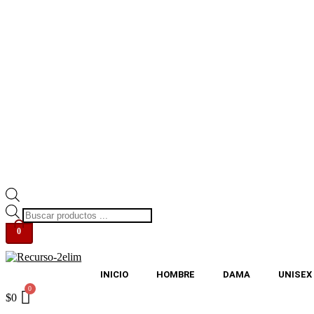
Búsqueda
de
0
productos
INICIO
HOMBRE
DAMA
UNISEX
$
0