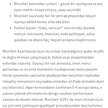
Mostbet bukmeker şirkəti – gözəl bir razılaşma və xoş
oyun mühiti istəyirsinizsə, yaxşı seçimdir.
Mostbet kazinoda hər bir yeni qeydiyyatdan keçən
oyunçu added bonus əldə edə bilər.
Futbol bazarı “matç nəticəsi” mərcləridir, burada
matçın nəticəsini, məsələn, evdə qalibiyyət, səfər
qələbəsi və ahora heç-heçəni proqnozlaşdırırsınız.
Mostbet Azərbaycan üçün bu icmalı bacardığımız qədər ətraflı
və doğru etməyə çalışmışıq ki, bütün əsas məqamlardan
xəbərdar olasınız. Oyunçu bir cüt almazsa, onun mərci
qatlaması və en este momento təsdiqləməsi daha yaxşıdır.
Sosial şəbəkələr vasitəsilə qeydiyyatdan keçərkən siyahıdan
müvafiq messenceri seçməklə onlardan istifadə etməklə daxil
ola bilərsiniz. Əgər komandanın təxminən 5-6 vuruşu varsa, o
zaman yüksək ehtimalla bu design növbəti performans
zamanı da davam edəcək. Mostbet-AZ91-də mərc etmək üçün
siz çox vaxt çəkməyən qeydiyyat prosedurundan keçməlisiniz.