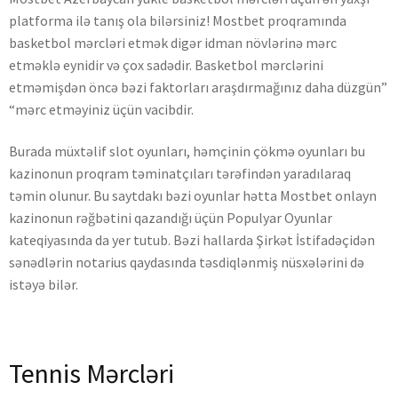
platforma ilə tanış ola bilərsiniz! Mostbet proqramında
basketbol mərcləri etmək digər idman növlərinə mərc
etməklə eynidir və çox sadədir. Basketbol mərclərini
etməmişdən öncə bəzi faktorları araşdırmağınız daha düzgün”
“mərc etməyiniz üçün vacibdir.
Burada müxtəlif slot oyunları, həmçinin çökmə oyunları bu
kazinonun proqram təminatçıları tərəfindən yaradılaraq
təmin olunur. Bu saytdakı bəzi oyunlar hətta Mostbet onlayn
kazinonun rəğbətini qazandığı üçün Populyar Oyunlar
kateqiyasında da yer tutub. Bəzi hallarda Şirkət İstifadəçidən
sənədlərin notarius qaydasında təsdiqlənmiş nüsxələrini də
istəyə bilər.
Tennis Mərcləri