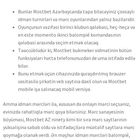
Bunlar Mostbet Azərbaycanda tapa biləcəyiniz çoxsaylı
idman turnirləri və mərc oyunlarından yalnız bəziləridir.
Oyunçunun vəzifəsi birinci klubun qələbəsi, heç-heçə və
en este momento ikinci balompié komandasının
qələbəsi arasında seçim etmək olacaq.
Təəccüblüdür ki, Mostbet bukmeker xidmətinin bütün
funksiyaları hətta telefonunuzdan de uma istifadə edilə
bilər.
Bunu etmək üçün cihazınızda quraşdırılmış brauzer
vasitəsilə şirkətin veb saytına daxil olun və Mostbet
mobile işə salınacaq mobil versiya.
Amma idman mərcləri ilə, xüsusən də onlayn mərci seçsəniz,
evinizdə rahatlıqla mərc qoya bilərsiniz. Mərc sənayesinin
böyüməsi, Mostbet AZ ninety kimi bir sıra mərc saytlarının
yüksəlişinə səbəb oldu və istifadəçilərə müxtəlif saytlara mərc
qoymağa olanak verdi. Ən məşhur idman mərcləri balompié,