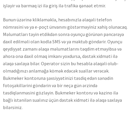
işləyir və barmaq izi ilə giriş ilə trafikə qənaət etmir.
Bunun üzərinə klikləməklə, hesabınızla əlaqəli telefon
nömrəsini və ya e-poçt ünvanını göstərməyiniz xahiş olunacaq.
Məlumatları təyin etdikdən sonra oyunçu görünən pəncərəyə
daxil edilməli olan kodla SMS və ya məktub göndərir. Oyunçu
qeydiyyat zamanı əlaqə məlumatlarını təqdim etməyibsə və
ahora ona daxil olmaq imkanı yoxdursa, dəstək xidməti ilə
əlaqə saxlaya bilər. Operator sizin bu hesabla əlaqəli olub-
olmadığınızı anlamağa kömək edəcək suallar verəcək.
Bukmeker kontoruna şəxsiyyətinizi təsdiq edən sənədin
fotoşəkillərini göndərin və bir neçə gün ərzində
təsdiqlənməsini gözləyin. Bukmeker kontoru və kazino ilə
bağlı istənilən sualınız üçün dəstək xidməti ilə əlaqə saxlaya
bilərsiniz.