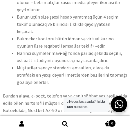
olunur – belə matçlar xüsusi media pleyer ikonası ilə
qeyd olunur.
Bunun üçün sizə şəxsi hesab yaratmaq üçün 4 seçim
təklif olunacaq və birincisi 1 kliklə qeydiyyatdan
keçəcək.
Bukmeker kontoru bütün idman və virtual kazino
oyunları üzrə rəqabətli əmsallar təklif» «edir.
Narıncı düymələr mavi-ağ fonda parlaq şəkildə seçilir,
üst xətt istədiyiniz oyunu seçməyi asanlaşdırır.
Müştərilər sənaye standartı əmsalları, eləcə də
ətrafdakı ən yaxşı dəyərli mərclərdən bəzilərini tapmağı
gözləyə bilərlər.
Bundan əlavə, e-poçt, telefon və ya canlı söhbət vasitəsilə əldə
¿Necesitas ayuda?
habla
edilə bilən hərtərəfli müştəri dəstəyi seçimləri təklif edir.
con nosotros
Bütövlükdə, Mostbet AZ-90 öz evinin rahatlığında onlayn mərc
oyunlarından həzz almaq istəyən hər kəs üçün əla seçimdir.
0
Mostbet-AZ90 keyfiyyətli xidməti və etibarlılığı ilə mərc