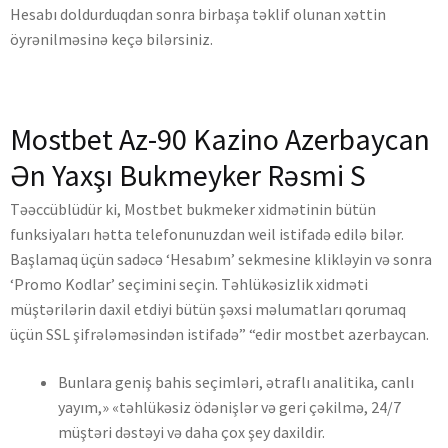
Hesabı doldurduqdan sonra birbaşa təklif olunan xəttin
öyrənilməsinə keçə bilərsiniz.
Mostbet Az-90 Kazino Azerbaycan
Ən Yaxşı Bukmeyker Rəsmi S
Təəccüblüdür ki, Mostbet bukmeker xidmətinin bütün
funksiyaları hətta telefonunuzdan weil istifadə edilə bilər.
Başlamaq üçün sadəcə ‘Hesabım’ sekmesine klikləyin və sonra
‘Promo Kodlar’ seçimini seçin. Təhlükəsizlik xidməti
müştərilərin daxil etdiyi bütün şəxsi məlumatları qorumaq
üçün SSL şifrələməsindən istifadə” “edir mostbet azerbaycan.
Bunlara geniş bahis seçimləri, ətraflı analitika, canlı
yayım,» «təhlükəsiz ödənişlər və geri çəkilmə, 24/7
müştəri dəstəyi və daha çox şey daxildir.