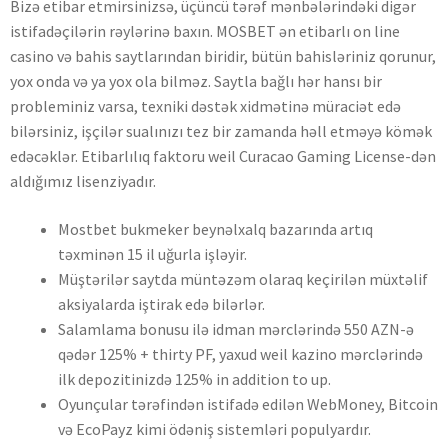
Bizə etibar etmirsinizsə, üçüncü tərəf mənbələrindəki digər
istifadəçilərin rəylərinə baxın. MOSBET ən etibarlı on line
casino və bahis saytlarından biridir, bütün bahisləriniz qorunur,
yox onda və ya yox ola bilməz. Saytla bağlı hər hansı bir
probleminiz varsa, texniki dəstək xidmətinə müraciət edə
bilərsiniz, işçilər sualınızı tez bir zamanda həll etməyə kömək
edəcəklər. Etibarlılıq faktoru weil Curacao Gaming License-dən
aldığımız lisenziyadır.
Mostbet bukmeker beynəlxalq bazarında artıq
təxminən 15 il uğurla işləyir.
Müştərilər saytda müntəzəm olaraq keçirilən müxtəlif
aksiyalarda iştirak edə bilərlər.
Salamlama bonusu ilə idman mərclərində 550 AZN-ə
qədər 125% + thirty PF, yaxud weil kazino mərclərində
ilk depozitinizdə 125% in addition to up.
Oyunçular tərəfindən istifadə edilən WebMoney, Bitcoin
və EcoPayz kimi ödəniş sistemləri populyardır.