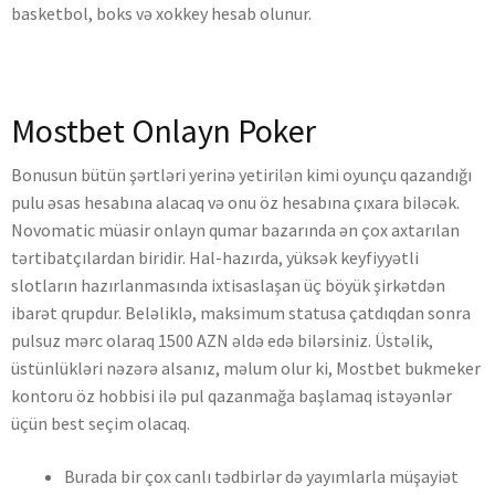
basketbol, boks və xokkey hesab olunur.
Mostbet Onlayn Poker
Bonusun bütün şərtləri yerinə yetirilən kimi oyunçu qazandığı
pulu əsas hesabına alacaq və onu öz hesabına çıxara biləcək.
Novomatic müasir onlayn qumar bazarında ən çox axtarılan
tərtibatçılardan biridir. Hal-hazırda, yüksək keyfiyyətli
slotların hazırlanmasında ixtisaslaşan üç böyük şirkətdən
ibarət qrupdur. Beləliklə, maksimum statusa çatdıqdan sonra
pulsuz mərc olaraq 1500 AZN əldə edə bilərsiniz. Üstəlik,
üstünlükləri nəzərə alsanız, məlum olur ki, Mostbet bukmeker
kontoru öz hobbisi ilə pul qazanmağa başlamaq istəyənlər
üçün best seçim olacaq.
Burada bir çox canlı tədbirlər də yayımlarla müşayiət