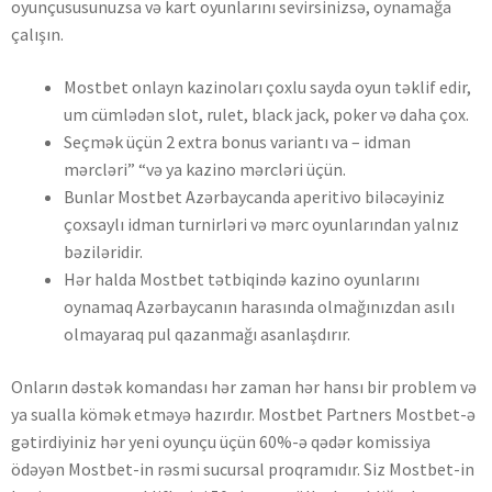
oyunçususunuzsa və kart oyunlarını sevirsinizsə, oynamağa
çalışın.
Mostbet onlayn kazinoları çoxlu sayda oyun təklif edir,
um cümlədən slot, rulet, black jack, poker və daha çox.
Seçmək üçün 2 extra bonus variantı va – idman
mərcləri” “və ya kazino mərcləri üçün.
Bunlar Mostbet Azərbaycanda aperitivo biləcəyiniz
çoxsaylı idman turnirləri və mərc oyunlarından yalnız
bəziləridir.
Hər halda Mostbet tətbiqində kazino oyunlarını
oynamaq Azərbaycanın harasında olmağınızdan asılı
olmayaraq pul qazanmağı asanlaşdırır.
Onların dəstək komandası hər zaman hər hansı bir problem və
ya sualla kömək etməyə hazırdır. Mostbet Partners Mostbet-ə
gətirdiyiniz hər yeni oyunçu üçün 60%-ə qədər komissiya
ödəyən Mostbet-in rəsmi sucursal proqramıdır. Siz Mostbet-in