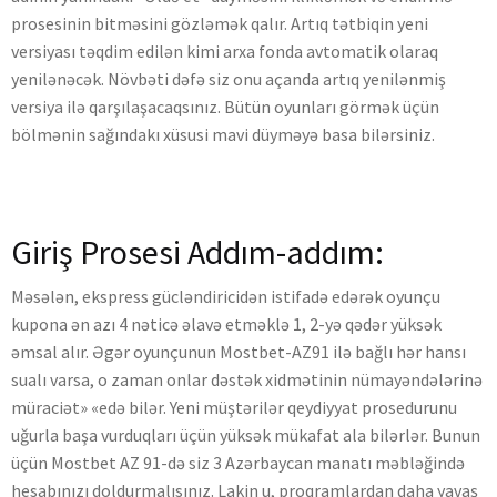
prosesinin bitməsini gözləmək qalır. Artıq tətbiqin yeni
versiyası təqdim edilən kimi arxa fonda avtomatik olaraq
yenilənəcək. Növbəti dəfə siz onu açanda artıq yenilənmiş
versiya ilə qarşılaşacaqsınız. Bütün oyunları görmək üçün
bölmənin sağındakı xüsusi mavi düyməyə basa bilərsiniz.
Giriş Prosesi Addım-addım:
Məsələn, ekspress gücləndiricidən istifadə edərək oyunçu
kupona ən azı 4 nəticə əlavə etməklə 1, 2-yə qədər yüksək
əmsal alır. Əgər oyunçunun Mostbet-AZ91 ilə bağlı hər hansı
sualı varsa, o zaman onlar dəstək xidmətinin nümayəndələrinə
müraciət» «edə bilər. Yeni müştərilər qeydiyyat prosedurunu
uğurla başa vurduqları üçün yüksək mükafat ala bilərlər. Bunun
üçün Mostbet AZ 91-də siz 3 Azərbaycan manatı məbləğində
hesabınızı doldurmalısınız. Lakin u, proqramlardan daha yavaş