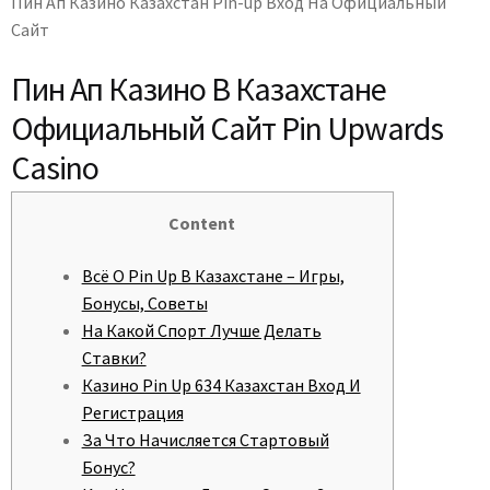
Пин Ап Казино Казахстан Pin-up Вход На Официальный
Сайт
Пин Ап Казино В Казахстане
Официальный Сайт Pin Upwards
Casino
Content
Всё О Pin Up В Казахстане – Игры,
Бонусы, Советы
На Какой Спорт Лучше Делать
Ставки?
Казино Pin Up 634 Казахстан Вход И
Регистрация
За Что Начисляется Стартовый
Бонус?