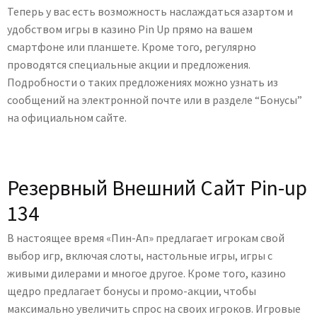
Теперь у вас есть возможность наслаждаться азартом и
удобством игры в казино Pin Up прямо на вашем
смартфоне или планшете. Кроме того, регулярно
проводятся специальные акции и предложения.
Подробности о таких предложениях можно узнать из
сообщений на электронной почте или в разделе “Бонусы”
на официальном сайте.
Резервный Внешний Сайт Pin-up
134
В настоящее время «Пин-Ап» предлагает игрокам свой
выбор игр, включая слоты, настольные игры, игры с
живыми дилерами и многое другое. Кроме того, казино
щедро предлагает бонусы и промо-акции, чтобы
максимально увеличить спрос на своих игроков. Игровые