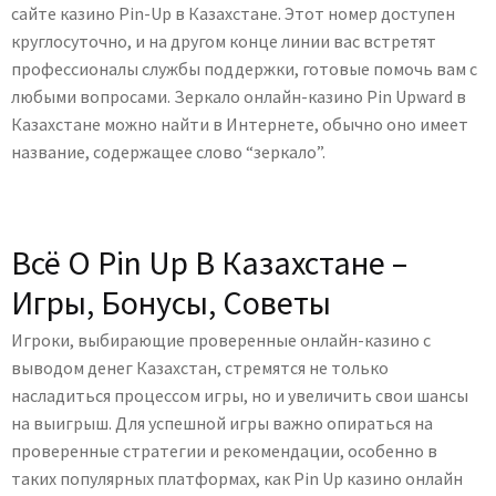
сайте казино Pin-Up в Казахстане. Этот номер доступен
круглосуточно, и на другом конце линии вас встретят
профессионалы службы поддержки, готовые помочь вам с
любыми вопросами. Зеркало онлайн-казино Pin Upward в
Казахстане можно найти в Интернете, обычно оно имеет
название, содержащее слово “зеркало”.
Всё О Pin Up В Казахстане –
Игры, Бонусы, Советы
Игроки, выбирающие проверенные онлайн-казино с
выводом денег Казахстан, стремятся не только
насладиться процессом игры, но и увеличить свои шансы
на выигрыш. Для успешной игры важно опираться на
проверенные стратегии и рекомендации, особенно в
таких популярных платформах, как Pin Up казино онлайн