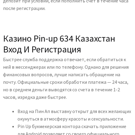
депозит при условии, если пополнить счет в течение часа
после регистрации.
Казино Pin-up 634 Казахстан
Вход И Регистрация
Быстрее служба поддержка отвечает, если обратиться к
ней в мессенджерах или по телефону. Однако для решения
финансовых вопросов, лучше написать обращение на
почту. Официальные сроки обработки платежа — 24 часа,
но в среднем деньги выводятся со счета в течение 1-2
часов, изредка даже быстрее.
Вход на Пин Ап выставку открыт для всех желающих
окунуться в атмосферу красоты и сексуальности.
Pin Up букмекерская контора скачать приложение
для Android позволяет со своего официального