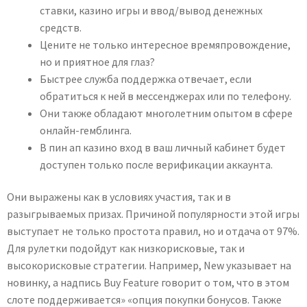
ставки, казино игры и ввод/вывод денежных
средств.
Цените не только интересное времяпровождение,
но и приятное для глаз?
Быстрее служба поддержка отвечает, если
обратиться к ней в мессенджерах или по телефону.
Они также обладают многолетним опытом в сфере
онлайн-гемблинга.
В пин ап казино вход в ваш личный кабинет будет
доступен только после верификации аккаунта.
Они выражены как в условиях участия, так и в
разыгрываемых призах. Причиной популярности этой игры
выступает не только простота правил, но и отдача от 97%.
Для рулетки подойдут как низкорисковые, так и
высокорисковые стратегии. Например, New указывает на
новинку, а надпись Buy Feature говорит о том, что в этом
слоте поддерживается» «опция покупки бонусов. Также