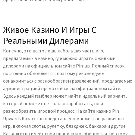
Живое Казино И Игры С
Реальными Дилерами
Конечно, это всего лишь небольшая часть игр,
предлагаемых в казино, где можно играть с живыми
дилерами на официальном сайте Pin-up. Полный список
постоянно обновляется, поэтому рекомендуем
ознакомиться с разнообразием развлечений, предлагаемых
администрацией прямо сейчас на официальном сайте.
Здесь каждый гемблер может найти идеальный вариант,
который поможет не только заработать, но и
разнообразить игровой процесс. На сайте казино Pin
Upwards Казахстан представлено множество различных
игр, включая слоты, рулетку, блэкджек, баккара и другие.
Каждая игра имеет свои правила и особенности, поэтому