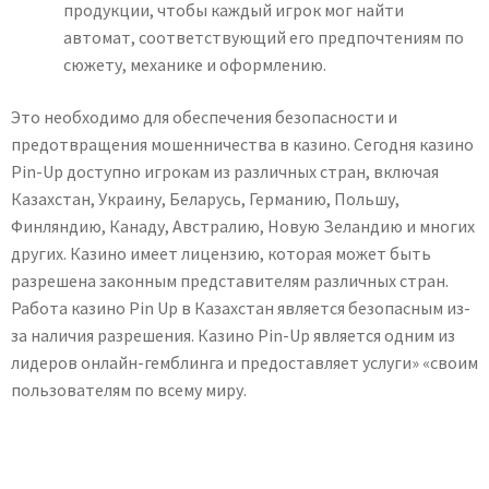
продукции, чтобы каждый игрок мог найти
автомат, соответствующий его предпочтениям по
сюжету, механике и оформлению.
Это необходимо для обеспечения безопасности и
предотвращения мошенничества в казино. Сегодня казино
Pin-Up доступно игрокам из различных стран, включая
Казахстан, Украину, Беларусь, Германию, Польшу,
Финляндию, Канаду, Австралию, Новую Зеландию и многих
других. Казино имеет лицензию, которая может быть
разрешена законным представителям различных стран.
Работа казино Pin Up в Казахстан является безопасным из-
за наличия разрешения. Казино Pin-Up является одним из
лидеров онлайн-гемблинга и предоставляет услуги» «своим
пользователям по всему миру.