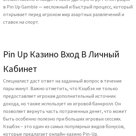
в Pin Up Gamble — несложный и быстрый процесс, который
открывает перед игроком мир азартных развлечений и
ставок на спорт.
Pin Up Казино Вход В Личный
Кабинет
Специалист даст ответ на заданный вопрос в течение
пары минут. Важно отметить, что Кэшбэк не только
предоставляет игрокам дополнительный источник
дохода, но также использует их игровой банкролл. Он
позволяет вернуть часть потраченных денег, что может
быть особенно полезно при больших игровых сессиях.
Кэшбэк – это один из самых популярных видов бонусов,
которые предлагает онлайн-казино Pin-Up.