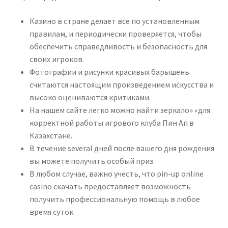
Казино в стране делает все по установленным
правилам, и периодически проверяется, чтобы
обеспечить справедливость и безопасность для
своих игроков.
Фотографии и рисунки красивых барышень
считаются настоящим произведением искусства и
высоко оцениваются критиками.
На нашем сайте легко можно найти зеркало» «для
корректной работы игрового клуба Пин Ап в
Казахстане.
В течение several дней после вашего дня рождения
вы можете получить особый приз.
В любом случае, важно учесть, что pin-up online
casino скачать предоставляет возможность
получить профессиональную помощь в любое
время суток.