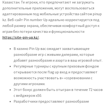
Казахстан. Те игроки, кто предпочитают не загружать
дополнительные приложения, могут воспользоваться
адаптированным под мобильные устройства сайтом pinup
kz. Веб-сайт Pin number Up идеально корректируется под
любой размер экрана, обеспечивая комфортный доступ к
играм без потери качества и функциональности
https://site-pin-up.kz/
.
В казино Pin Up вас ожидает захватывающее
разнообразие игр с живыми дилерами, которые
добавят разнообразия и азарта в ваш игровой опыт.
Регулярные турниры с крупным призовым фондом
открываются после flag up вход и предоставляют
возможность участвовать в» «соревновании с
другими игроками.
Этот бонус должен быть отыгран в течение 72 часов
с вейджером х50.
Разработчики предоставляют разнообразие