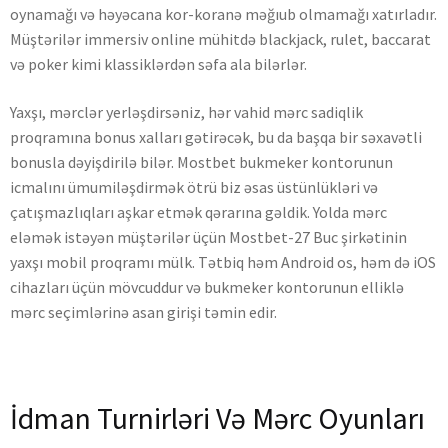
oynamağı və həyəcana kor-koranə məğıub olmamağı xatırladır.
Müştərilər immersiv online mühitdə blackjack, rulet, baccarat
və poker kimi klassiklərdən səfa ala bilərlər.
Yaxşı, mərclər yerləşdirsəniz, hər vahid mərc sadiqlik
proqramına bonus xalları gətirəcək, bu da başqa bir səxavətli
bonusla dəyişdirilə bilər. Mostbet bukmeker kontorunun
icmalını ümumiləşdirmək ötrü biz əsas üstünlükləri və
çatışmazlıqları aşkar etmək qərarına gəldik. Yolda mərc
eləmək istəyən müştərilər üçün Mostbet-27 Buc şirkətinin
yaxşı mobil proqramı mülk. Tətbiq həm Android os, həm də iOS
cihazları üçün mövcuddur və bukmeker kontorunun elliklə
mərc seçimlərinə asan girişi təmin edir.
İdman Turnirləri Və Mərc Oyunları