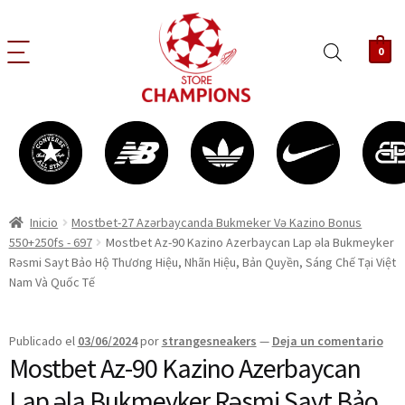
0
Inicio
Mostbet-27 Azərbaycanda Bukmeker Və Kazino Bonus
550+250fs - 697
Mostbet Az-90 Kazino Azerbaycan Lap əla Bukmeyker
Rəsmi Sayt Bảo Hộ Thương Hiệu, Nhãn Hiệu, Bản Quyền, Sáng Chế Tại Việt
Nam Và Quốc Tế
Publicado el
03/06/2024
por
strangesneakers
—
Deja un comentario
Mostbet Az-90 Kazino Azerbaycan
Lap əla Bukmeyker Rəsmi Sayt Bảo