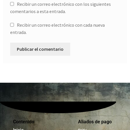
Recibir un correo electrónico con los siguientes
comentarios a esta entrada.
Recibir un correo electrónico con cada nueva
entrada.
Contenido
Aliados de pago