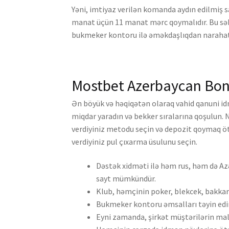
Yəni, imtiyaz verilən komanda aydın edilmiş s
manat üçün 11 manat mərc qoymalıdır. Bu səb
bukmeker kontoru ilə əməkdaşlıqdan narahat
Mostbet Azerbaycan Bo
Ən böyük və həqiqətən olaraq vahid qanuni id
miqdar yaradın və bekker sıralarına qoşulun.
verdiyiniz metodu seçin və depozit qoymaq öt
verdiyiniz pul çıxarma üsulunu seçin.
Dəstək xidməti ilə həm rus, həm də Az
sayt mümkündür.
Klub, həmçinin poker, blekcek, bakkara,
Bukmeker kontoru əmsalları təyin edir 
Eyni zamanda, şirkət müştərilərin mal