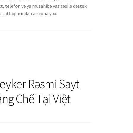
t, telefon və ya müsahibə vasitəsilə dəstək
t tətbiqlərindən arizona yox.
eyker Rəsmi Sayt
ng Chế Tại Việt