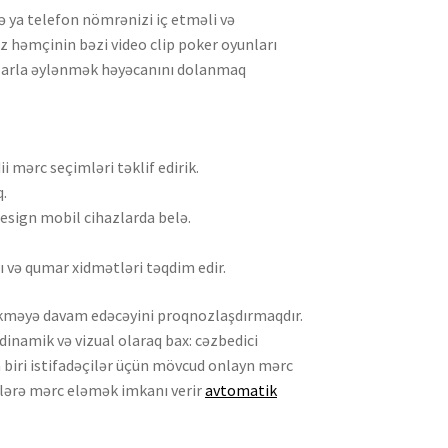
ə ya telefon nömrənizi iç etməli və
Siz həmçinin bəzi video clip poker oyunları
nçularla əylənmək həyəcanını dolanmaq
i mərc seçimləri təklif edirik.
q.
design mobil cihazlarda belə.
 və qumar xidmətləri təqdim edir.
kməyə davam edəcəyini proqnozlaşdırmaqdır.
inamik və vizual olaraq bax: cəzbedici
n biri istifadəçilər üçün mövcud onlayn mərc
irlərə mərc eləmək imkanı verir
avtomatik