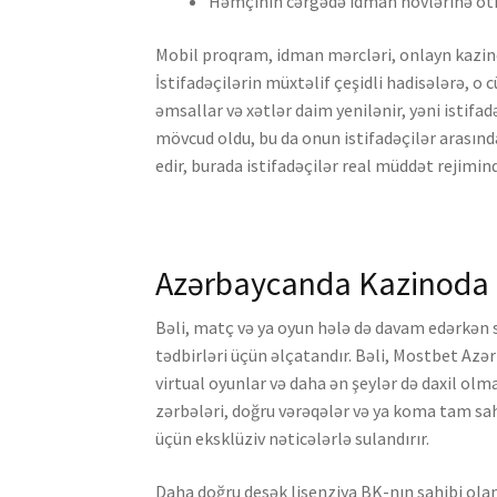
Həmçinin cərgədə idman növlərinə ötr
Mobil proqram, idman mərcləri, onlayn kazino 
İstifadəçilərin müxtəlif çeşidli hadisələrə, 
əmsallar və xətlər daim yenilənir, yəni istifa
mövcud oldu, bu da onun istifadəçilər arasın
edir, burada istifadəçilər real müddət rejimind
Azərbaycanda Kazinoda
Bəli, matç və ya oyun hələ də davam edərkən s
tədbirləri üçün əlçatandır. Bəli, Mostbet Azər
virtual oyunlar və daha ən şeylər də daxil olma
zərbələri, doğru vərəqələr və ya koma tam sa
üçün eksklüziv nəticələrlə sulandırır.
Daha doğru desək lisenziya BK-nın sahibi olan 