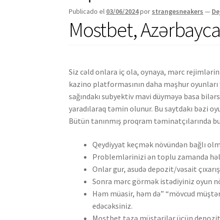
Publicado el
03/06/2024
por
strangesneakers
—
De
Mostbet, Azərbayca
Siz cəld onlara iç ola, oynaya, mərc rejimlər
kazino platformasının daha məşhur oyunları y
sağındakı subyektiv mavi düyməyə basa bilərs
yaradılaraq təmin olunur. Bu saytdakı bəzi o
Bütün tanınmış proqram təminatçılarında bu t
Qeydiyyat keçmək növündən bağlı olmay
Problemlərinizi ən toplu zamanda həll
Onlar gur, asudə depozit/vəsait çıxarışı
Sonra mərc görmək istədiyiniz oyun nö
Həm müasir, həm də” “mövcud müştərilər 
edəcəksiniz.
Mostbet təzə müştərilər üçün depozit 