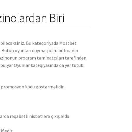
nolardan Biri
a biləcəksiniz. Bu kateqoriyada Mostbet
ır. Bütün oyunları duymaq ötrü bölmənin
kazinonun proqram təminatçıları tərəfindən
pulyar Oyunlar kateqiyasında da yer tutub.
a, promosyon kodu göstərməlidir.
arda rəqabətli nisbətlərə çıxış əldə
f edir.