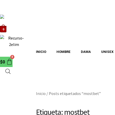
0
INICIO
HOMBRE
DAMA
UNISEX
$
0
Inicio
/
Posts etiquetados “mostbet”
Etiqueta:
mostbet