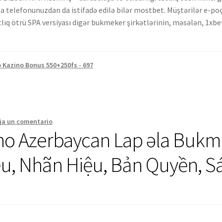
a telefonunuzdan da istifadə edilə bilər mostbet. Müştərilər e-poç
atlıq ötrü SPA versiyası digər bukmeker şirkətlərinin, məsələn, 1xbe
Kazino Bonus 550+250fs - 697
ja un comentario
no Azerbaycan Lap əla Bukm
, Nhãn Hiệu, Bản Quyền, Sá