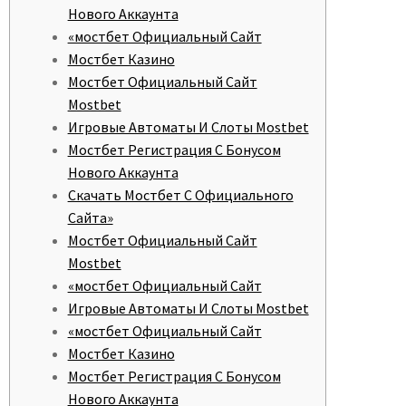
Нового Аккаунта
«мостбет Официальный Сайт
Мостбет Казино
Мостбет Официальный Сайт
Mostbet
Игровые Автоматы И Слоты Mostbet
Мостбет Регистрация С Бонусом
Нового Аккаунта
Скачать Мостбет С Официального
Сайта»
Мостбет Официальный Сайт
Mostbet
«мостбет Официальный Сайт
Игровые Автоматы И Слоты Mostbet
«мостбет Официальный Сайт
Мостбет Казино
Мостбет Регистрация С Бонусом
Нового Аккаунта