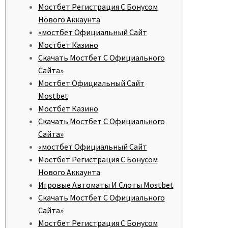
Мостбет Регистрация С Бонусом
Нового Аккаунта
«мостбет Официальный Сайт
Мостбет Казино
Скачать Мостбет С Официального
Сайта»
Мостбет Официальный Сайт
Mostbet
Мостбет Казино
Скачать Мостбет С Официального
Сайта»
«мостбет Официальный Сайт
Мостбет Регистрация С Бонусом
Нового Аккаунта
Игровые Автоматы И Слоты Mostbet
Скачать Мостбет С Официального
Сайта»
Мостбет Регистрация С Бонусом