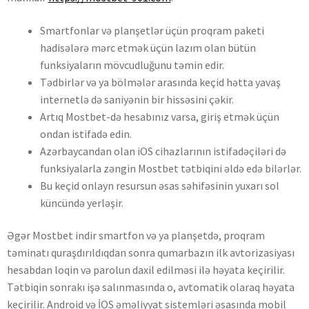
Smartfonlar və planşetlər üçün proqram paketi
hadisələrə mərc etmək üçün lazım olan bütün
funksiyaların mövcudluğunu təmin edir.
Tədbirlər və ya bölmələr arasında keçid hətta yavaş
internetlə də saniyənin bir hissəsini çəkir.
Artıq Mostbet-də hesabınız varsa, giriş etmək üçün
ondan istifadə edin.
Azərbaycandan olan iOS cihazlarının istifadəçiləri də
funksiyalarla zəngin Mostbet tətbiqini əldə edə bilərlər.
Bu keçid onlayn resursun əsas səhifəsinin yuxarı sol
küncündə yerləşir.
Əgər Mostbet indir smartfon və ya planşetdə, proqram
təminatı quraşdırıldıqdan sonra qumarbazın ilk avtorizasiyası
hesabdan loqin və parolun daxil edilməsi ilə həyata keçirilir.
Tətbiqin sonrakı işə salınmasında o, avtomatik olaraq həyata
keçirilir. Android və İOS əməliyyat sistemləri əsasında mobil