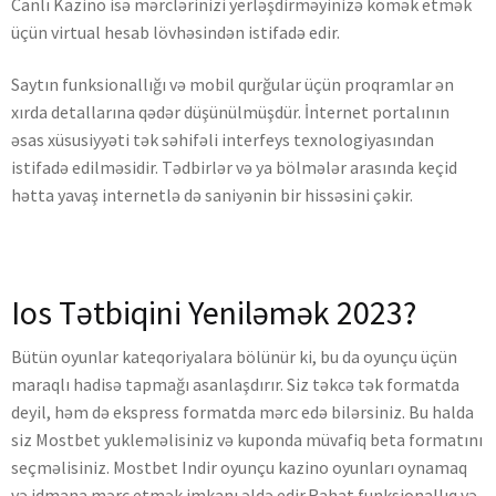
Canlı Kazino isə mərclərinizi yerləşdirməyinizə kömək etmək
üçün virtual hesab lövhəsindən istifadə edir.
Saytın funksionallığı və mobil qurğular üçün proqramlar ən
xırda detallarına qədər düşünülmüşdür. İnternet portalının
əsas xüsusiyyəti tək səhifəli interfeys texnologiyasından
istifadə edilməsidir. Tədbirlər və ya bölmələr arasında keçid
hətta yavaş internetlə də saniyənin bir hissəsini çəkir.
Ios Tətbiqini Yeniləmək 2023?
Bütün oyunlar kateqoriyalara bölünür ki, bu da oyunçu üçün
maraqlı hadisə tapmağı asanlaşdırır. Siz təkcə tək formatda
deyil, həm də ekspress formatda mərc edə bilərsiniz. Bu halda
siz Mostbet yukleməlisiniz və kuponda müvafiq beta formatını
seçməlisiniz. Mostbet Indir oyunçu kazino oyunları oynamaq
və idmana mərc etmək imkanı əldə edir.Rahat funksionallıq və