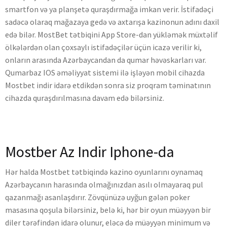
smartfon və ya planşetə quraşdırmağa imkan verir. İstifadəçi
sadəcə olaraq mağazaya gedə və axtarışa kazinonun adını daxil
edə bilər. MostBet tətbiqini App Store-dan yükləmək müxtəlif
ölkələrdən olan çoxsaylı istifadəçilər üçün icazə verilir ki,
onların arasında Azərbaycandan da qumar həvəskarları var.
Qumarbaz IOS əməliyyat sistemi ilə işləyən mobil cihazda
Mostbet indir idarə etdikdən sonra siz proqram təminatının
cihazda quraşdırılmasına davam edə bilərsiniz.
Mostber Az Indir Iphone-da
Hər halda Mostbet tətbiqində kazino oyunlarını oynamaq
Azərbaycanın harasında olmağınızdan asılı olmayaraq pul
qazanmağı asanlaşdırır. Zövqünüzə uyğun gələn poker
masasına qoşula bilərsiniz, belə ki, hər bir oyun müəyyən bir
diler tərəfindən idarə olunur, eləcə də müəyyən minimum və