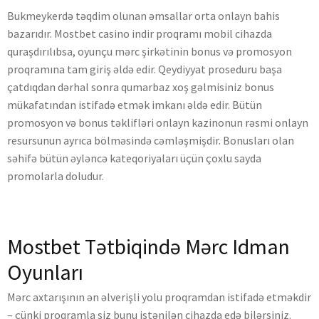
Bukmeykerdə təqdim olunan əmsallar orta onlayn bahis
bazarıdır. Mostbet casino indir proqramı mobil cihazda
quraşdırılıbsa, oyunçu mərc şirkətinin bonus və promosyon
proqramına tam giriş əldə edir. Qeydiyyat proseduru başa
çatdıqdan dərhal sonra qumarbaz xoş gəlmisiniz bonus
mükafatından istifadə etmək imkanı əldə edir. Bütün
promosyon və bonus təklifləri onlayn kazinonun rəsmi onlayn
resursunun ayrıca bölməsində cəmləşmişdir. Bonusları olan
səhifə bütün əyləncə kateqoriyaları üçün çoxlu sayda
promolarla doludur.
Mostbet Tətbiqində Mərc Idman
Oyunları
Mərc axtarışının ən əlverişli yolu proqramdan istifadə etməkdir
– çünki proqramla siz bunu istənilən cihazda edə bilərsiniz.