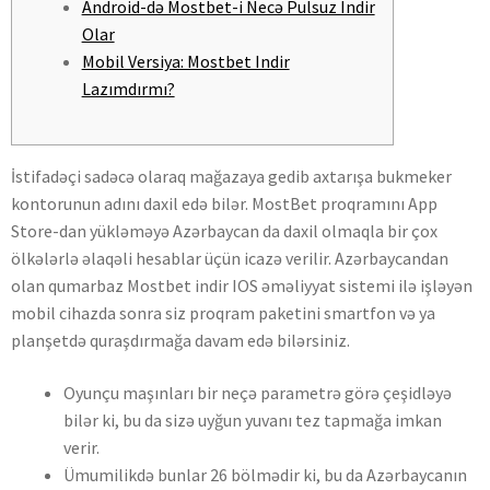
Android-də Mostbet-i Necə Pulsuz Indir
Olar
Mobil Versiya: Mostbet Indir
Lazımdırmı?
İstifadəçi sadəcə olaraq mağazaya gedib axtarışa bukmeker
kontorunun adını daxil edə bilər. MostBet proqramını App
Store-dan yükləməyə Azərbaycan da daxil olmaqla bir çox
ölkələrlə əlaqəli hesablar üçün icazə verilir. Azərbaycandan
olan qumarbaz Mostbet indir IOS əməliyyat sistemi ilə işləyən
mobil cihazda sonra siz proqram paketini smartfon və ya
planşetdə quraşdırmağa davam edə bilərsiniz.
Oyunçu maşınları bir neçə parametrə görə çeşidləyə
bilər ki, bu da sizə uyğun yuvanı tez tapmağa imkan
verir.
Ümumilikdə bunlar 26 bölmədir ki, bu da Azərbaycanın