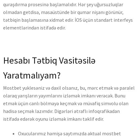
quraşdırma prosesinə başlamalıdır. Hər şey uğursuzluqlar
olmadan getdisə, masaüstünde bir qumar nişanı görünür,
tətbiqin başlamasına xidmət edir. İOS üçün standart interfeys
elementlərindən istifadə edir.
Hesabı Tətbiq Vasitəsilə
Yaratmalıyam?
Mostbet yuklesəniz və daxil olsanız, bu, mərc etmək və paralel
olaraq yarışların yayımlarını izləmək imkanı verəcək. Bunu
etmək üçün canlı bölməyə keçmək və müvafiq simvolu olan
hadisə seçmək lazımdır. Digərləri ətraflı infoqrafikadan
istifadə edərək oyunu izləmək imkanı təklif edir.
Oxucularımız həmişə saytımızda aktual mostbet