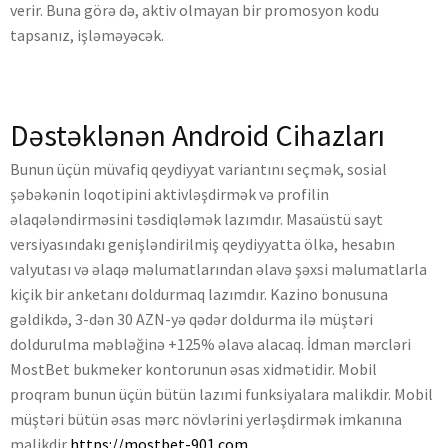
verir. Buna görə də, aktiv olmayan bir promosyon kodu
tapsanız, işləməyəcək.
Dəstəklənən Android Cihazları
Bunun üçün müvafiq qeydiyyat variantını seçmək, sosial
şəbəkənin loqotipini aktivləşdirmək və profilin
əlaqələndirməsini təsdiqləmək lazımdır. Masaüstü sayt
versiyasındakı genişləndirilmiş qeydiyyatta ölkə, hesabın
valyutası və əlaqə məlumatlarından əlavə şəxsi məlumatlarla
kiçik bir anketanı doldurmaq lazımdır. Kazino bonusuna
gəldikdə, 3-dən 30 AZN-yə qədər doldurma ilə müştəri
doldurulma məbləğinə +125% əlavə alacaq. İdman mərcləri
MostBet bukmeker kontorunun əsas xidmətidir. Mobil
proqram bunun üçün bütün lazımi funksiyalara malikdir. Mobil
müştəri bütün əsas mərc növlərini yerləşdirmək imkanına
malikdir
https://mostbet-901.com
.