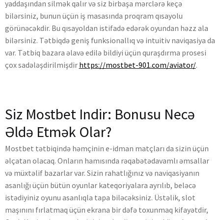
yaddaşından silmək qalır və siz birbaşa mərclərə keçə
bilərsiniz, bunun üçün iş masasında proqram qısayolu
görünəcəkdir. Bu qısayoldan istifadə edərək oyundan həzz ala
bilərsiniz. Tətbiqdə geniş funksionallıq və intuitiv naviqasiya da
var. Tətbiq bazara əlavə edilə bildiyi üçün quraşdırma prosesi
çox sadələşdirilmişdir
https://mostbet-901.com/aviator/
.
Siz Mostbet Indir: Bonusu Necə
Əldə Etmək Olar?
Mostbet tətbiqində həmçinin e-idman matçları da sizin üçün
əlçatan olacaq. Onların hamısında rəqabətədavamlı əmsallar
və müxtəlif bazarlar var. Sizin rahatlığınız və naviqasiyanın
asanlığı üçün bütün oyunlar kateqoriyalara ayrılıb, beləcə
istədiyiniz oyunu asanlıqla tapa biləcəksiniz. Üstəlik, slot
maşınını fırlatmaq üçün ekrana bir dəfə toxunmaq kifayətdir,