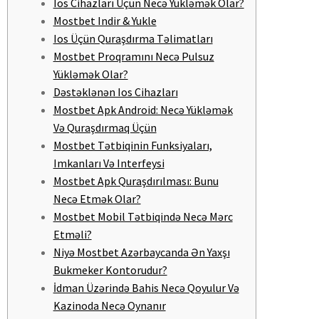
Ios Cihazları Üçün Necə Yükləmək Olar?
Mostbet Indir & Yukle
Ios Üçün Quraşdırma Təlimatları
Mostbet Proqramını Necə Pulsuz
Yükləmək Olar?
Dəstəklənən Ios Cihazları
Mostbet Apk Android: Necə Yükləmək
Və Quraşdırmaq Üçün
Mostbet Tətbiqinin Funksiyaları,
Imkanları Və Interfeysi
Mostbet Apk Quraşdırılması: Bunu
Necə Etmək Olar?
Mostbet Mobil Tətbiqində Necə Mərc
Etməli?
Niyə Mostbet Azərbaycanda Ən Yaxşı
Bukmeker Kontorudur?
İdman Üzərində Bahis Necə Qoyulur Və
Kazinoda Necə Oynanır