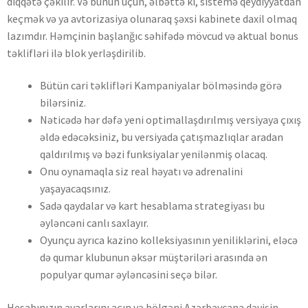
diqqətə çəkilir. Və bunun üçün, əlbəttə ki, sistemə qeydiyyatdan
keçmək və ya avtorizasiya olunaraq şəxsi kabinete daxil olmaq
lazımdır. Həmçinin başlanğıc səhifədə mövcud və aktual bonus
təklifləri ilə blok yerləşdirilib.
Bütün cari təklifləri Kampaniyalar bölməsində görə
bilərsiniz.
Nəticədə hər dəfə yeni optimallaşdırılmış versiyaya çıxış
əldə edəcəksiniz, bu versiyada çatışmazlıqlar aradan
qaldırılmış və bəzi funksiyalar yenilənmiş olacaq.
Onu oynamaqla siz real həyatı və adrenalini
yaşayacaqsınız.
Sadə qaydalar və kart hesablama strategiyası bu
əyləncəni canlı saxlayır.
Oyunçu ayrıca kazino kolleksiyasının yeniliklərini, eləcə
də qumar klubunun əksər müştəriləri arasında ən
populyar qumar əyləncəsini seçə bilər.
Hesabınızın ayarlarını açın və bölgəni Azərbaycana dəyişin.