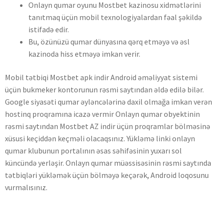
Onlayn qumar oyunu Mostbet kazinosu xidmətlərini
tanıtmaq üçün mobil texnologiyalardan fəal şəkildə
istifadə edir.
Bu, özünüzü qumar dünyasına qərq etməyə və əsl
kazinoda hiss etməyə imkan verir.
Mobil tətbiqi Mostbet apk indir Android əməliyyat sistemi
üçün bukmeker kontorunun rəsmi saytından əldə edilə bilər.
Google siyasəti qumar əyləncələrinə daxil olmağa imkan verən
hostinq proqramına icazə vermir Onlayn qumar obyektinin
rəsmi saytından Mostbet AZ indir üçün proqramlar bölməsinə
xüsusi keçiddən keçməli olacaqsınız. Yükləmə linki onlayn
qumar klubunun portalının əsas səhifəsinin yuxarı sol
küncündə yerləşir. Onlayn qumar müəssisəsinin rəsmi saytında
tətbiqləri yükləmək üçün bölməyə keçərək, Android loqosunu
vurmalısınız.