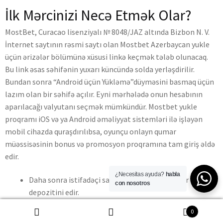
İlk Mərcinizi Necə Etmək Olar?
MostBet, Curacao lisenziyalı № 8048/JAZ altında Bizbon N. V.
İnternet saytının rəsmi saytı olan Mostbet Azerbaycan yukle
üçün ərizələr bölümünə xüsusi linkə keçmək tələb olunacaq.
Bu link əsas səhifənin yuxarı küncündə solda yerləşdirilir.
Bundan sonra “Android üçün Yükləmə”düyməsini basmaq üçün
lazım olan bir səhifə açılır. Eyni mərhələdə onun hesabının
aparılacağı valyutanı seçmək mümkündür. Mostbet yukle
proqramı iOS və ya Android əməliyyat sistemləri ilə işləyən
mobil cihazda quraşdırılıbsa, oyunçu onlayn qumar
müəssisəsinin bonus və promosyon proqramına tam giriş əldə
edir.
¿Necesitas ayuda?
habla
Daha sonra istifadəçi saytda qeydiyyatdan keçir və ilk
con nosotros
depozitini edir.
Mobil müştərilər qumarbazlara stasionar fərdi
0
kompüterlərə bağlı olmaqdan qurtulmağa imkan verir.