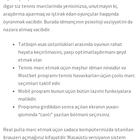
Əgər siz tennis mərclərində yenisinizsə, unutmayın ki,
araşdırma aparmaq və iştirak edən oyunçular haqqında
öyrənmək vacibdir. Burada idmançının psixoloji vəziyyətini də
nəzərə almaq vacibdir.
Tətbiqin əsas üstünlükləri arasında oyunun rahat
həyata keçirilməsini, yaxşı optimallaşdırmanı qeyd
etmək olar.
Tennis mərc etmək üçün məşhur idman növüdür və
Mostbet proqramı tennis həvəskarları üçün çoxlu mərc
seçimləri təklif edir.
Mobil proqram bunun üçün bütün lazımi funksiyalara
malikdir.
Proqrama girdikdən sonra açılan ekranın yuxarı
qismində “canlı” yazılan bölməni seçirsiniz.
Real pulla mərc etmək üçün sadəcə kompüterinizdə istənilən
brauzeri açmağınız kifayətdir. Masaüstü versiyanın sistem