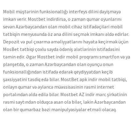
Mobil müştərinin funksionallığı interfeys dilini dəyişməyə
imkan verir. Mostbet indirdirsə, o zaman qumar oyunlarını
sevən Azərbaycandan olan mobil cihaz istifadəçiləri mobil
tətbiqin menyusunda öz ana dilini seçmək imkanı əldə edirlər.
Depozit və pul çıxarma əməliyyatlarını həyata keçirmək üçün
MosBet tətbiqi çoxlu sayda ödəniş alətlərinin istifadəsini
təmin edir. Əgər Mostbet indir mobil proqramı smartfon və ya
planşetdə, o zaman Azərbaycandan olan oyunçu onun
funksionallığından istifadə edərək qeydiyyatdan keçib
şəxsiyyətini təsdiq edə bilər. MostBet apk indir mobil tətbiqi,
onlayn qumar və əyləncə müəssisəsinin rəsmi internet
portalından əldə edilə bilər. Mostbet AZ indir mərc şirkətinin
rəsmi saytından olduqca asan ola bilər, lakin Azərbaycandan
olan bir qumarbaz bəzi manipulyasiyalar etməli olacaq.