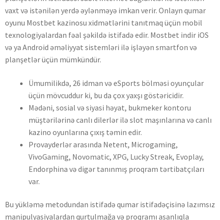
vaxt və istənilən yerdə əylənməyə imkan verir. Onlayn qumar
oyunu Mostbet kazinosu xidmətlərini tanıtmaq üçün mobil
texnologiyalardan fəal şəkildə istifadə edir. Mostbet indir iOS
və ya Android əməliyyat sistemləri ilə işləyən smartfon və
planşetlər üçün mümkündür.
Ümumilikdə, 26 idman və eSports bölməsi oyunçular
üçün mövcuddur ki, bu da çox yaxşı göstəricidir.
Mədəni, sosial və siyasi həyat, bukmeker kontoru
müştərilərinə canlı dilerlər ilə slot maşınlarına və canlı
kazino oyunlarına çıxış təmin edir.
Provayderlər arasında Netent, Microgaming,
VivoGaming, Novomatic, XPG, Lucky Streak, Evoplay,
Endorphina və digər tanınmış proqram tərtibatçıları
var.
Bu yükləmə metodundan istifadə qumar istifadəçisinə lazımsız
manipulyasiyalardan qurtulmağa və proqramı asanlıqla