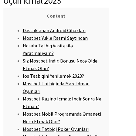
Üçün Icmal 2023
Content
Dəstəklənən Android Cihazları
Mostbet Yukle Rəsmi Saytından
Hesabı Tətbiq Vasitəsilə
Yaratmalıyam?
Siz Mostbet Indir: Bonusu Necə Əldə
Etmək Olar?
Ios Tətbiqini Yeniləmək 2023?
Mostbet Tətbiqində Mərc Idman
Oyunları
Mostbet Kazino Icmalı: Indir Sonra Nə
Etməli?
Mostbet Mobil Proqramında Əmanəti
Necə Etmək Olar?
Mostbet Tətbiqi Poker Oyunları