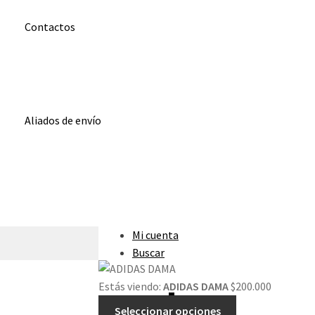
Baloto
Contactos
WhatsApp
0000
Correo
00000@gmail.com
Aliados de envío
Envia
Interrapidisimos
Servientrega
Deprisa
Mi cuenta
Buscar
Estás viendo:
ADIDAS DAMA
$
200.000
Carrito
0
Seleccionar opciones