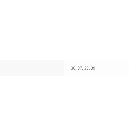
36, 37, 38, 39
te
oducto