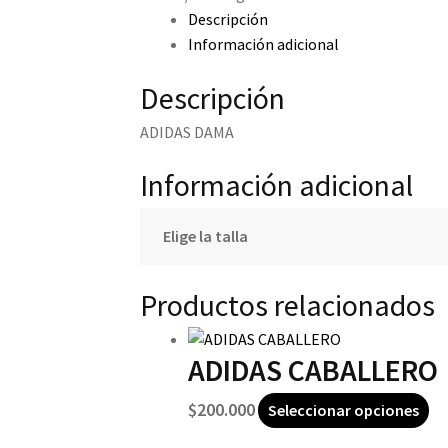
Descripción
Información adicional
Descripción
ADIDAS DAMA
Información adicional
Elige la talla
Productos relacionados
ADIDAS CABALLERO
Es
$
200.000
Seleccionar opciones
pr