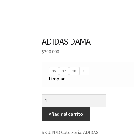
ADIDAS DAMA
$
200.000
36
37
38
39
Limpiar
ADIDAS
DAMA
cantidad
Añadir al carrito
SKU:
N/D
Categoría:
ADIDAS