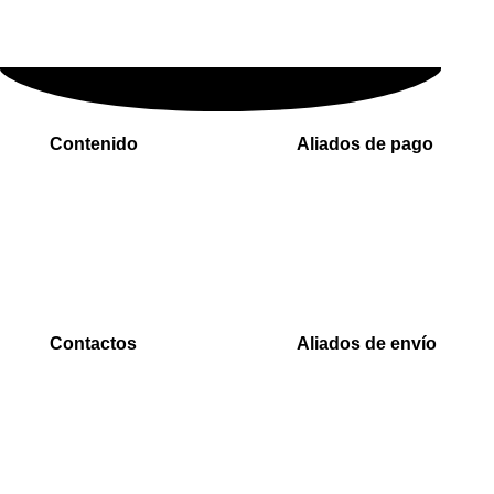
Contenido
Aliados de pago
Inicio
PaYu
Rastreo
Efecty
Mi cuenta
PSE
Carrito
Epayco
Baloto
Contactos
Aliados de envío
WhatsApp
Envia
0000
Interrapidisimos
Correo
Servientrega
00000@gmail.com
Deprisa