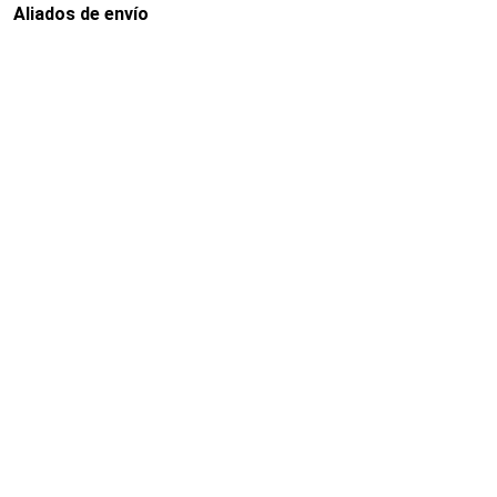
Aliados de envío
Envia
Interrapidisimos
Servientrega
Deprisa