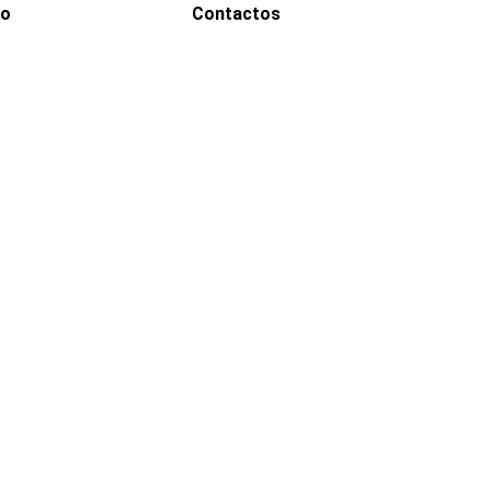
go
Contactos
WhatsApp
0000
Correo
00000@gmail.com