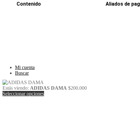
Contenido
Aliados de pa
Inicio
PaYu
Efecty
Rastreo
PSE
Mi cuenta
Epayco
Carrito
Baloto
Mi cuenta
Buscar
Estás viendo:
ADIDAS DAMA
$
200.000
Seleccionar opciones