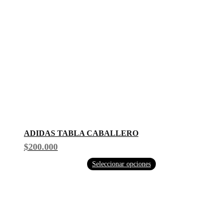
ADIDAS TABLA CABALLERO
$
200.000
Este
Seleccionar opciones
producto
tiene
múltiples
variantes.
Las
opciones
se