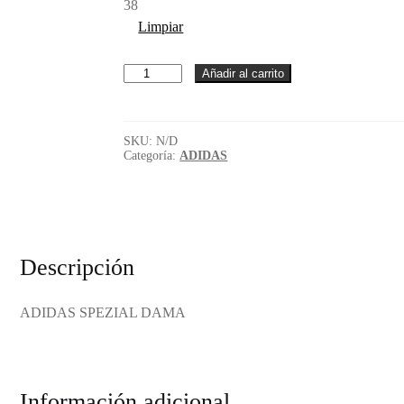
38
Limpiar
ADIDAS
Añadir al carrito
SPEZIAL
DAMA
cantidad
SKU:
N/D
Categoría:
ADIDAS
Descripción
ADIDAS SPEZIAL DAMA
Información adicional