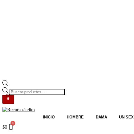
Búsqueda
de
0
productos
INICIO
HOMBRE
DAMA
UNISEX
$
0