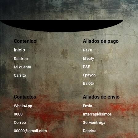
Contenido
Aliados de pago
Inicio
PaYu
Efecty
Rastreo
PSE
Mi cuenta
Epayco
Carrito
Baloto
Contactos
Aliados de envío
WhatsApp
Envia
0000
Interrapidisimos
Correo
Servientrega
00000@gmail.com
Deprisa