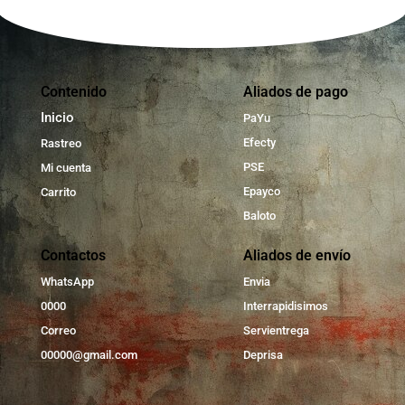
Contenido
Aliados de pago
Inicio
PaYu
Efecty
Rastreo
PSE
Mi cuenta
Epayco
Carrito
Baloto
Contactos
Aliados de envío
WhatsApp
Envia
0000
Interrapidisimos
Correo
Servientrega
00000@gmail.com
Deprisa