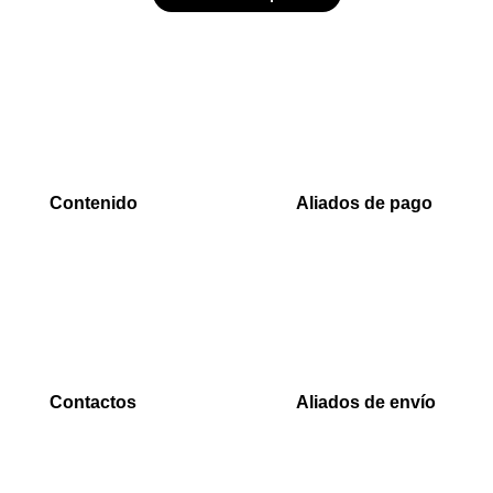
Contenido
Aliados de pago
Inicio
PaYu
Rastreo
Efecty
Mi cuenta
PSE
Carrito
Epayco
Baloto
Contactos
Aliados de envío
WhatsApp
Envia
0000
Interrapidisimos