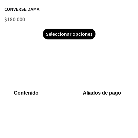
CONVERSE DAMA
$
180.000
Seleccionar opciones
Contenido
Aliados de pago
Inicio
PaYu
Rastreo
Efecty
Mi cuenta
PSE
Carrito
Epayco
Baloto