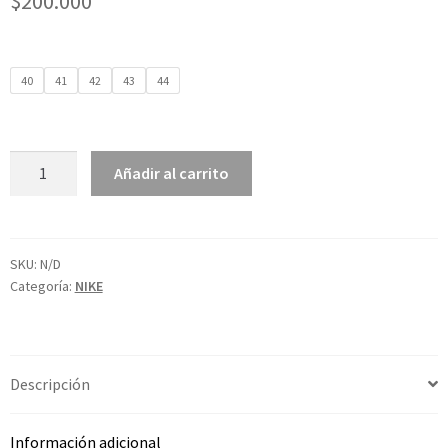
$
200.000
40
41
42
43
44
Añadir al carrito
SKU:
N/D
Categoría:
NIKE
Descripción
Información adicional