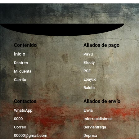
Contenido
Aliados de pago
Inicio
PaYu
Efecty
Rastreo
PSE
Mi cuenta
Epayco
Carrito
Baloto
Contactos
Aliados de envío
WhatsApp
Envia
0000
Interrapidisimos
Correo
Servientrega
00000@gmail.com
Deprisa