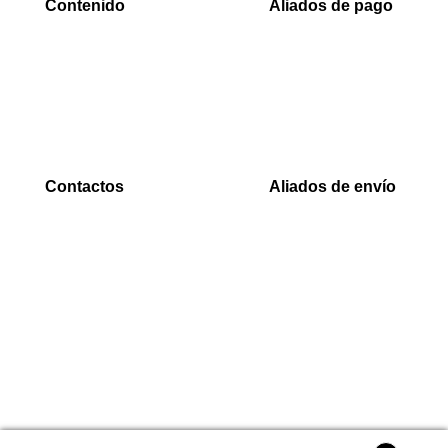
Contenido
Aliados de pago
Inicio
PaYu
Rastreo
Efecty
Mi cuenta
PSE
Carrito
Epayco
Baloto
Contactos
Aliados de envío
WhatsApp
Envia
0000
Interrapidisimos
Correo
Servientrega
00000@gmail.com
Deprisa