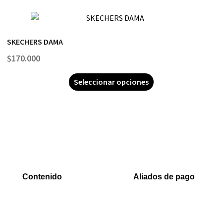
SKECHERS DAMA
$
170.000
Seleccionar opciones
Contenido
Aliados de pago
Inicio
PaYu
Rastreo
Efecty
Mi cuenta
PSE