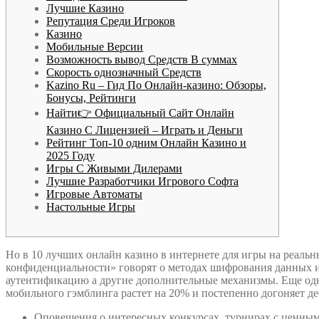
Лучшие Казино
Репутация Среди Игроков
Казино
Мобильные Версии
Возможность вывод Средств В суммах
Скорость однозначный Средств
Kazino Ru – Гид По Онлайн-казино: Обзоры,
Бонусы, Рейтинги
Найти👉 Официальный Сайт Онлайн
Казино С Лицензией – Играть и Деньги
Рейтинг Топ-10 одним Онлайн Казино и
2025 Году
Игры С Живыми Дилерами
Лучшие Разработчики Игрового Софта
Игровые Автоматы
Настольные Игры
Но в 10 лучших онлайн казино в интернете для игры на реальн
конфиденциальности» говорят о методах шифрования данных и 
аутентификацию а другие дополнительные механизмы. Еще одно
мобильного гэмблинга растет на 20% и постепенно догоняет д
Оповещения о интересных конкурсах, турнирах с ценными