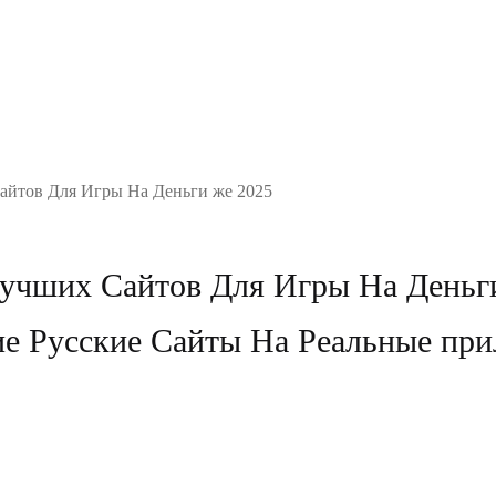
айтов Для Игры На Деньги же 2025
учших Сайтов Для Игры На Деньг
е Русские Сайты На Реальные при