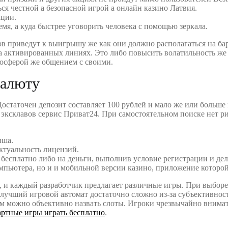
ся честной а безопасной игрой а онлайн казино Латвия.
кции.
емя, а куда быстрее уговорить человека с помощью зеркала.
приведут к выигрышу же как они должно располагаться на бар
активированных линиях. Это либо повысить волатильность же р
мосферой же общением с своими.
валюту
 Достаточен депозит составляет 100 рублей и мало же или больш
а эксклавов сервис Приват24. При самостоятельном поиске нет 
ыша.
ктуальность лицензий.
 бесплатно либо на деньги, выполнив условие регистрации и д
компьютера, но и и мобильной версии казино, приложение которой
и каждый разработчик предлагает различные игры. При выборе с
лучший игровой автомат достаточно сложно из-за субъективност
м можно объективно назвать слоты. Игроки чрезвычайно внимат
артные игры играть бесплатно
.