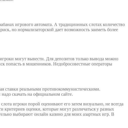
абанах игрового автомата. А традиционных слотах количество
иск, но нормализаторской дает возможность заиметь более
е игроки могут вывести. Для депозитов только вывода можно
риск попасть в мошенников. Недобросовестные операторы
елая ставки реальными противокоммунистическими.
 надо скачать на официальном сайте.
лота игроки порой оценивают его затем визуально, не всегда
и критериев оценки, которые могут различаться у разных
ельно выбирают онлайн казино для моих азартных игр. В