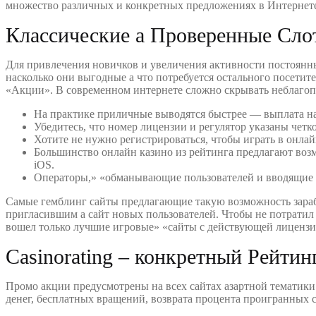
множество различных и конкретных предложениях в Интернет
Классические а Проверенные Сло
Для привлечения новичков и увеличения активности постоянн
насколько они выгодные а что потребуется остального посети
«Акции». В современном интернете сложно скрывать неблагоп
На практике приличные выводятся быстрее ― выплата на
Убедитесь, что номер лицензии и регулятор указаны четко
Хотите не нужно регистрироваться, чтобы играть в онлай
Большинство онлайн казино из рейтинга предлагают воз
iOS.
Операторы,» «обманывающие пользователей и вводящие и
Самые гемблинг сайты предлагающие такую возможность зарабо
пригласившим а сайт новых пользователей. Чтобы не потратил
вошел только лучшие игровые» «сайты с действующей лицензи
Casinorating – конкретный Рейти
Промо акции предусмотрены на всех сайтах азартной тематики
денег, бесплатных вращений, возврата процента проигранных 