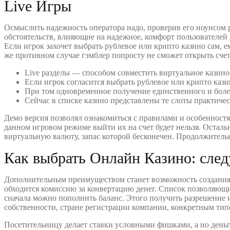
Live Игры
Осмыслить надежность оператора надо, проверив его ноунсом 
обстоятельств, влияющие на надежное, комфорт пользователей
Если игрок захочет выбрать рублевое или крипто казино сам, 
же противном случае гэмблер попросту не сможет открыть счет
Live разделы — способом совместить виртуальное казино 
Если игрок согласится выбрать рублевое или крипто кази
При том одновременное получение единственного и боле
Сейчас в списке казино представлены те слоты практиче
Демо версия позволял ознакомиться с правилами и особенностя
данном игровом режиме выйти их на счет будет нельзя. Осталь
виртуальную валюту, запас которой бесконечен. Продолжительн
Как выбрать Онлайн Казино: сл
Дополнительным преимуществом станет возможность создания а
обходится комиссию за конвертацию денег. Список позволяющи
сначала можно пополнить баланс. Этого получить разрешение и
собственности, стране регистрации компании, конкретным тип
Посетительницу делает ставки условными фишками, а но деньг