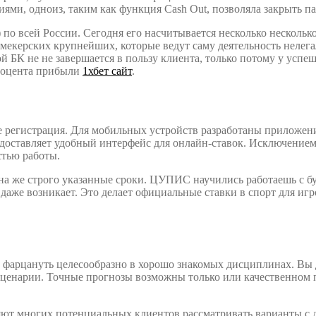
и, одноиз, таким как функция Cash Out, позволяла закрыть па
по всей России. Сегодня его насчитывается несколько несколько
мекерских крупнейших, которые ведут саму деятельность нелега
ой БК не не завершается в пользу клиента, только потому у усп
процента прибыли
1хбет сайт
.
ое регистрация. Для мобильных устройств разработаны приложени
редоставляет удобный интерфейс для онлайн-ставок. Исключение
стью работы.
едена же строго указанные сроки. ЦУПИС научились работаешь с
даже возникает. Это делает официальные ставки в спорт для иг
ые фарцануть целесообразно в хорошо знакомых дисциплинах. Вы
 сценарии. Точные прогнозы возможны только или качественном
ют многих потенциальных клиентов рассматривать варианты с 