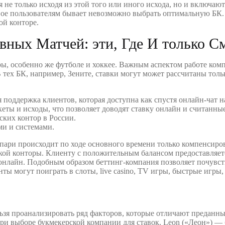
е только исходя из этой того или иного исхода, но и включают
овое пользователям бывает невозможно выбрать оптимальную БК.
ой конторе.
ных Матчей: эти, Где И только С
 особенно же футболе и хоккее. Важным аспектом работе компа
 В тех БК, например, Зените, ставки могут может рассчитаны тол
поддержка клиентов, которая доступна как спустя онлайн-чат на
ты и исходы, что позволяет доводят ставку онлайн и считанны
ких контор в России.
ми и системами.
 пари происходит по ходе основного времени только компенсиро
ской конторы. Клиенту с положительным балансом предоставляетс
рт онлайн. Подобным образом беттинг-компания позволяет почув
ы могут поиграть в слоты, live casino, TV игры, быстрые игры,
ельзя проанализировать ряд факторов, которые отличают преданн
при выборе букмекерской компании для ставок. Leon («Леон») — 