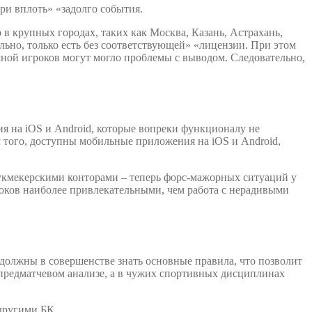
ри вплоть» «задолго события.
 в крупных городах, таких как Москва, Казань, Астрахань,
льно, только есть без соответствующей» «лицензии. При этом
ешной игроков могут могло проблемы с выводом. Следовательно,
я на iOS и Android, которые вопреки функционалу не
м того, доступны мобильные приложения на iOS и Android,
 букмекерскими конторами – теперь форс-мажорных ситуаций у
роков наиболее привлекательными, чем работа с нерадивыми
 должны в совершенстве знать основные правила, что позволит
 предматчевом анализе, а в чужих спортивных дисциплинах
другими БК.