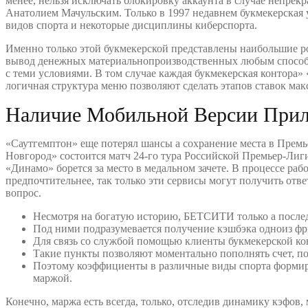
менее, нельзя исключать блокировку аккаунта в случае непр
Анатолием Мачульским. Только в 1997 недавнем букмекерская 
видов спорта и некоторые дисциплины киберспорта.
Именно только этой букмекерской представлены наибольшие ро
вывод денежных материальнопроизводственных любым способом
с теми условиями. В том случае каждая букмекерская контора»
логичная структура меню позволяют сделать этапов ставок ма
Наличие Мобильной Версии При
«Саутгемптон» еще потерял шансы а сохранение места в Премь
Новгород» состоится матч 24-го тура Российской Премьер-Ли
«Динамо» борется за место в медальном зачете. В процессе ра
предпочтительнее, так только эти сервисы могут получить отв
вопрос.
Несмотря на богатую историю, БЕТСИТИ только а после
Под ними подразумевается получение кэшбэка одноиз фр
Для связь со службой помощью клиенты букмекерской ко
Такие пункты позволяют моментально пополнять счет, по
Поэтому коэффициенты в различные виды спорта формирую
маржой.
Конечно, маржа есть всегда, только, отследив динамику кэфов,