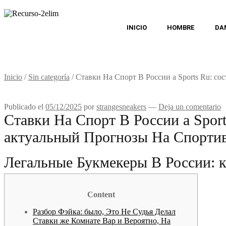
INICIO
HOMBRE
DA
Inicio
/
Sin categoría
/
Ставки На Спорт В России а Sports Ru: с
Publicado el
05/12/2025
por
strangesneakers
—
Deja un comentario
Ставки На Спорт В России а Spor
актуальный Прогнозы На Спорти
Легальные Букмекеры В России: 
Content
Разбор Фэйка: было, Это Не Судья Делал
Ставки же Комнате Вар и Вероятно, На