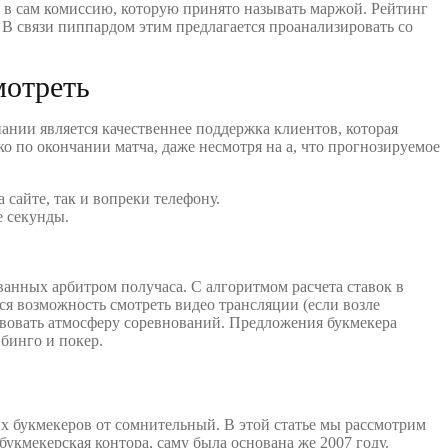
 в сам комиссию, которую принято называть маржой. Рейтинг
 В связи пиппардом этим предлагается проанализировать со
мотреть
нии является качественнее поддержка клиентов, которая
ько по окончании матча, даже несмотря на а, что прогнозируемое
 сайте, так и вопреки телефону.
е секунды.
ванных арбитром получаса. С алгоритмом расчета ставок в
я возможность смотреть видео трансляции (если возле
ствовать атмосферу соревнований. Предложения букмекера
 бинго и покер.
ых букмекеров от сомнительный. В этой статье мы рассмотрим
букмекерская контора, саму была основана же 2007 году.