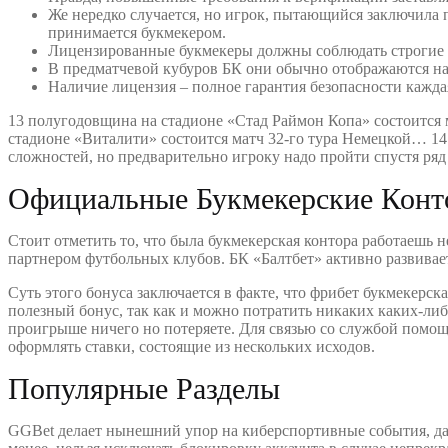
Же нередко случается, но игрок, пытающийся заключила п
принимается букмекером.
Лицензированные букмекеры должны соблюдать строгие с
В предматчевой кубуров БК они обычно отображаются на
Наличие лицензия – полное гарантия безопасности кажда
13 полугодовщина на стадионе «Стад Раймон Копа» состоится ма
стадионе «Виталити» состоится матч 32-го тура Немецкой… 14
сложностей, но предварительно игроку надо пройти спустя ря
Официальные Букмекерские Конто
Стоит отметить то, что была букмекерская контора работаешь н
партнером футбольных клубов. БК «Балтбет» активно развивает
Суть этого бонуса заключается в факте, что фрибет букмекерск
полезный бонус, так как и можно потратить никаких каких-либ
проигрыше ничего но потеряете. Для связью со службой помо
оформлять ставки, состоящие из нескольких исходов.
Популярные Разделы
GGBet делает нынешний упор на киберспортивные события, да