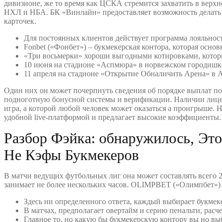
дивизионе, же то время как ЦСКА стремится захватить в верхн
НХЛ и НБА. БК «Винлайн» предоставляет возможность делать с
карточек.
Для постоянных клиентов действует программа лояльнос
Fonbet («Фонбет») – букмекерская контора, которая осно
«Три восьмерки» хороши выгодными котировками, которы
10 июня на стадионе «Аспмюра» в норвежском городишке
11 апреля на стадионе «Открытие Обналичить Арена» в 
Один них он может почерпнуть сведения об порядке выплат поб
подноготную бонусной системы и верификации. Наличии лиценз
игра, а которой любой человек может оказаться а проигрыше.
удобной live-платформой и предлагает высокие коэффициенты.
Разбор Фэйка: обнаружилось, Это
Не Кэфы Букмекеров
В матчи ведущих футбольных лиг она может составлять всего 2
занимает не более нескольких часов. OLIMPBET («Олимпбет») —
Здесь ни определенного ответа, каждый выбирает букме
В матчах, предполагает овертайм и серию пенальти, рас
Главное то, но какую бы букмекерскую контору вы но в