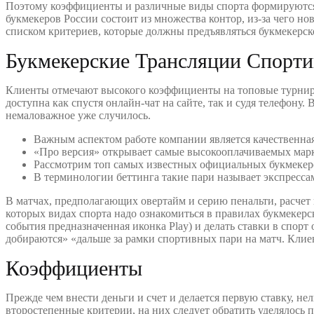
Поэтому коэффициенты и различные виды спорта формируются н
букмекеров России состоит из множества контор, из-за чего н
списком критериев, которые должны предъявляться букмекерск
Букмекерские Трансляции Спортив
Клиенты отмечают высокого коэффициенты на топовые турниры,
доступна как спустя онлайн-чат на сайте, так и судя телефону.
немаловажное уже случилось.
Важным аспектом работе компании является качественная 
«Про версия» открывает самые высокооплачиваемых марке
Рассмотрим топ самых известных официальных букмекерс
В терминологии беттинга такие пари называет экспресса
В матчах, предполагающих овертайм и серию пенальти, расчет
которых видах спорта надо ознакомиться в правилах букмекер
события предназначенная иконка Play) и делать ставки в спо
добираются» «дальше за рамки спортивных пари на матч. Клиент
Коэффициенты
Прежде чем внести деньги и счет и делается первую ставку, н
второстепенные критерии, на них следует обратить уделялось 