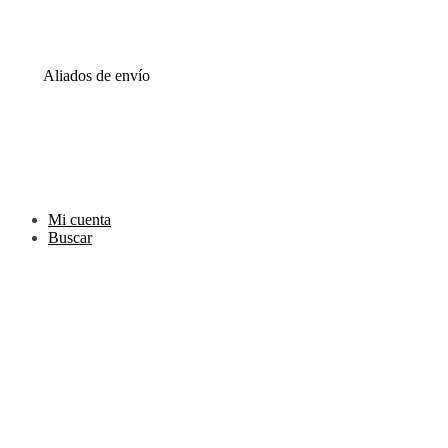
0000
Correo
00000@gmail.com
Aliados de envío
Envia
Interrapidisimos
Servientrega
Deprisa
Mi cuenta
Buscar