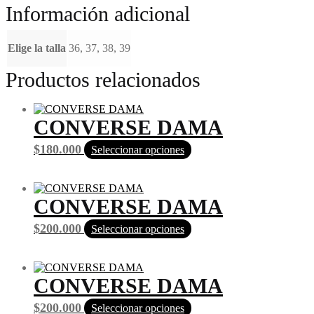
Información adicional
Elige la talla
36, 37, 38, 39
Productos relacionados
CONVERSE DAMA
Este
$
180.000
Seleccionar opciones
producto
tiene
múltiples
variantes.
CONVERSE DAMA
Las
opciones
Este
$
200.000
Seleccionar opciones
se
producto
pueden
tiene
elegir
múltiples
en
variantes.
CONVERSE DAMA
la
Las
página
opciones
Este
$
200.000
Seleccionar opciones
de