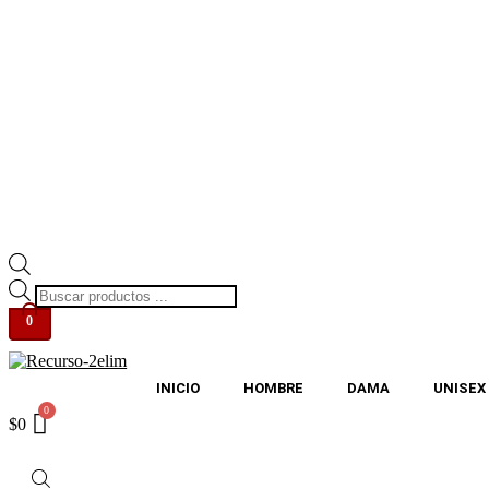
Búsqueda
de
0
productos
INICIO
HOMBRE
DAMA
UNISEX
$
0